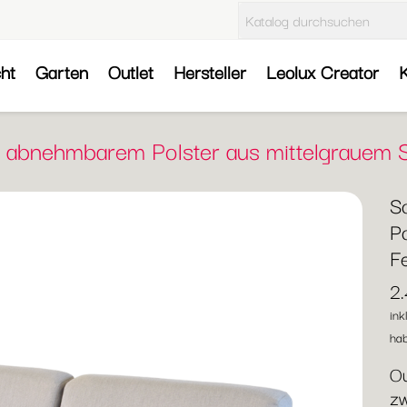
cht
Garten
Outlet
Hersteller
Leolux Creator
K
it abnehmbarem Polster aus mittelgrauem 
S
Po
F
2
ink
hab
Ou
zw