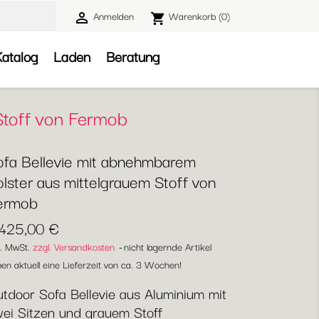
Anmelden
Warenkorb
(0)

shopping_cart

atalog
Laden
Beratung
Stoff von Fermob
ofa Bellevie mit abnehmbarem
lster aus mittelgrauem Stoff von
ermob
.425,00 €
l. MwSt.
zzgl. Versandkosten
nicht lagernde Artikel
en aktuell eine Lieferzeit von ca. 3 Wochen!
tdoor Sofa Bellevie aus Aluminium mit
ei Sitzen und grauem Stoff