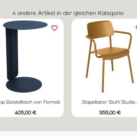
4 andere Artikel in der gleichen Kategorie:
favorite_border
fav
p Beistelltisch von Fermob
Stapelbarer Stuhl Studie..
Vorschau
Vorschau


+20
+
Abyssblau
Acapulcoblau
Anthrazit
Chili
Gewittergrau
Abyssblau
Acapulcoblau
Anthrazit
Chili
Gewi
Preis
Preis
405,00 €
355,00 €