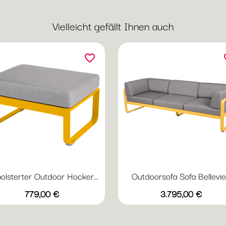
Vielleicht gefällt Ihnen auch
favorite_border
fav
olsterter Outdoor Hocker...
Outdoorsofa Sofa Bellevie.
Vorschau
Vorschau


Preis
Preis
+23
+
779,00 €
3.795,00 €
Abyssblau
grauweiß
Acapulcoblau
Flanellgrau
Anthrazit
Abyssblau
grauweiß
Acapulcoblau
Flanellgra
Anthr