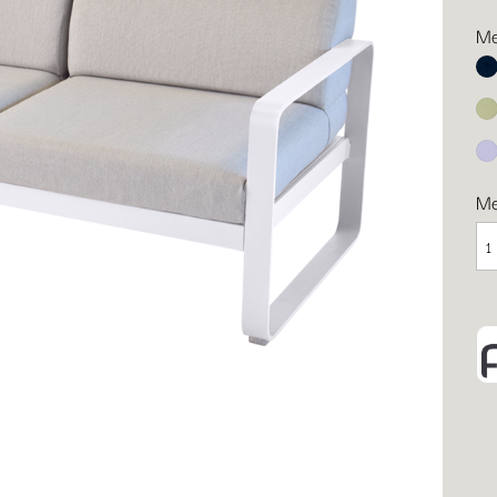
Me
Ab
Li
Ma
M