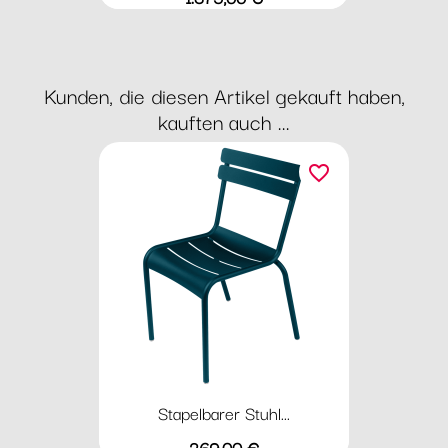
Kunden, die diesen Artikel gekauft haben,
kauften auch ...
favorite_border
Stapelbarer Stuhl...
Preis
269,00 €