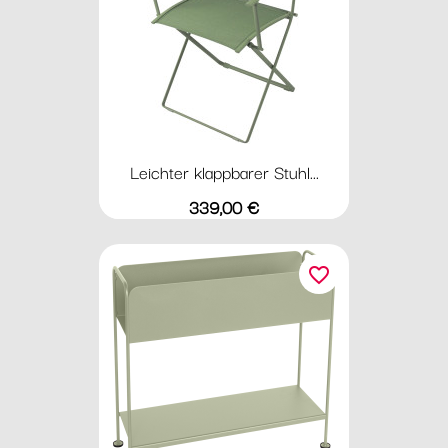
Leichter klappbarer Stuhl...
Preis
339,00 €
favorite_border