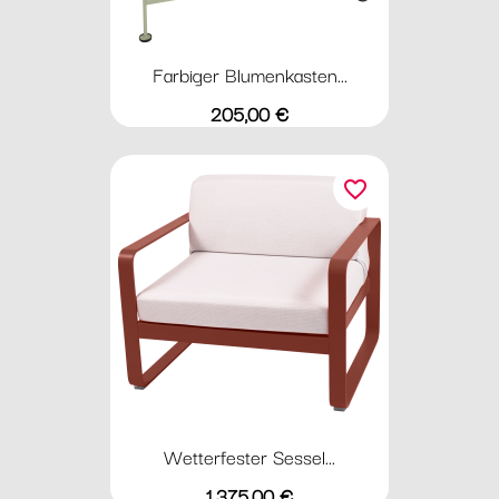
Farbiger Blumenkasten...
Preis
205,00 €
favorite_border
Wetterfester Sessel...
Preis
1.375,00 €