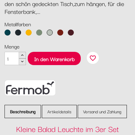
den schön gedeckten Tisch,zum hängen, für die
Fensterbank,...
Metallfarben
Acapulcoblau
Anthrazit
Honig
Kaktus
Lehmgrau
Ocker
Schwarzkirsche
Menge
favorite_border
In den Warenkorb
Beschreibung
Artikeldetails
Versand und Zahlung
Kleine Balad Leuchte im 3er Set