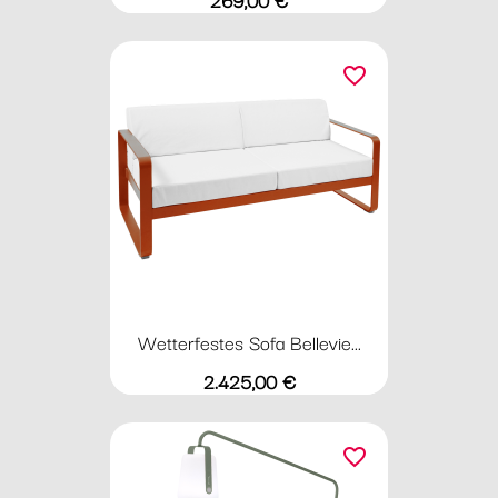
favorite_border
Wetterfestes Sofa Bellevie...
Preis
2.425,00 €
favorite_border