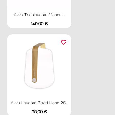
Akku Tischleuchte Mooon!...
Preis
149,00 €
favorite_border
Akku Leuchte Balad Höhe 25...
Preis
95,00 €