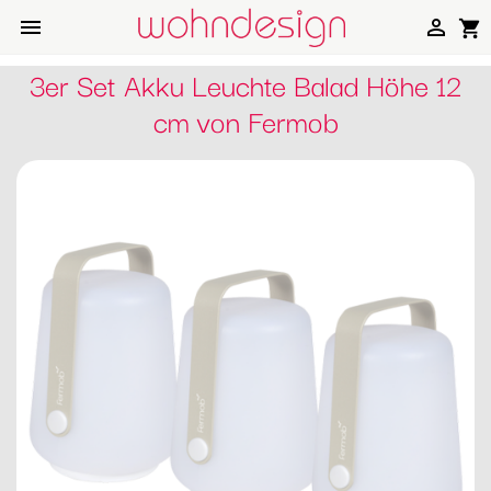


shopping_cart
3er Set Akku Leuchte Balad Höhe 12
cm von Fermob