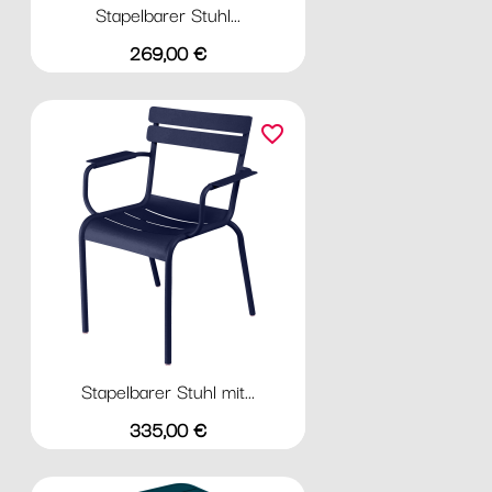
Stapelbarer Stuhl...
Preis
269,00 €
favorite_border
Stapelbarer Stuhl mit...
Preis
335,00 €