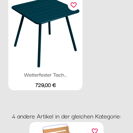
favorite_border
Wetterfester Tisch...
Preis
729,00 €
4 andere Artikel in der gleichen Kategorie:
favorite_border