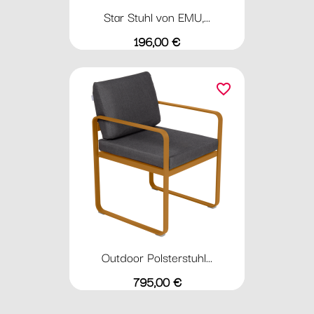
Star Stuhl von EMU,...
Preis
196,00 €
favorite_border
Outdoor Polsterstuhl...
Preis
795,00 €