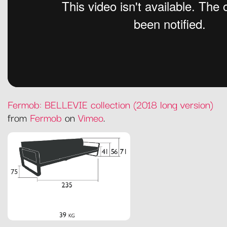
Fermob: BELLEVIE collection (2018 long version)
from
Fermob
on
Vimeo
.