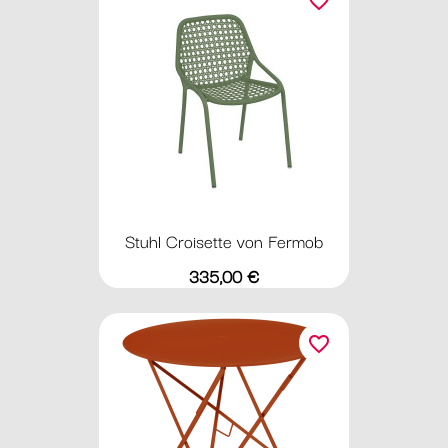
favorite_border
Stuhl Croisette von Fermob
Preis
335,00 €
favorite_border