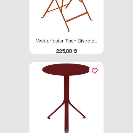
Wetterfester Tisch Bistro ø...
Preis
225,00 €
favorite_border