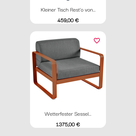
Kleiner Tisch Rest'o von...
Preis
459,00 €
favorite_border
Wetterfester Sessel...
Preis
1.375,00 €