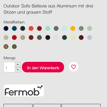
Outdoor Sofa Bellevie aus Aluminium mit drei
Sitzen und grauem Stoff
Metallfarben
Abyssblau
Acapulcoblau
Anthrazit
Capucine
Chili
Opalgrün
Gewittergrau
Gletscherminze
Honig
Kaktus
Lehmgrau
Lindgrün
Mohnrot
Muskat
Ocker
Rosmarin
Lakritz
Baumwollweiß
Zederngrün
Zitronensorbet
Schwarzkirsche
Marshmallo
Lebkuchen
Pesto
Menge
favorite_border
In den Warenkorb