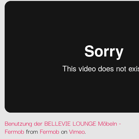
Benutzung der BELLEVIE LOUNGE Möbeln -
Fermob
from
Fermob
on
Vimeo
.