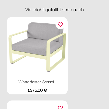
Vielleicht gefällt Ihnen auch
favorite_border
Wetterfester Sessel...
Preis
1.375,00 €
favorite_border