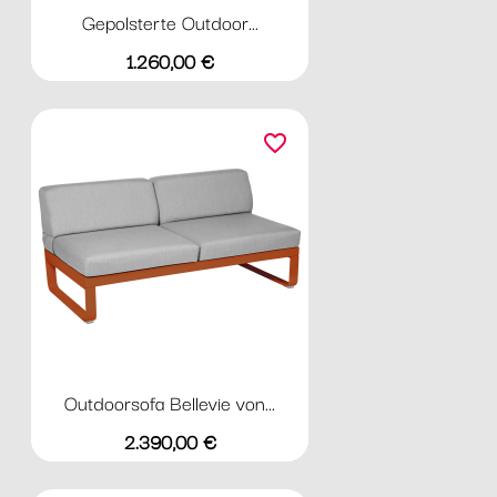
Gepolsterte Outdoor...
Preis
1.260,00 €
favorite_border
Outdoorsofa Bellevie von...
Preis
2.390,00 €