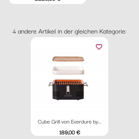
4 andere Artikel in der gleichen Kategorie:
favorite_border
Cube Grill von Everdure by...
Preis
189,00 €