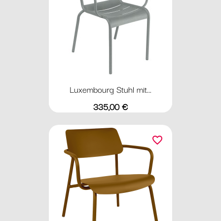
Luxembourg Stuhl mit...
Preis
335,00 €
favorite_border