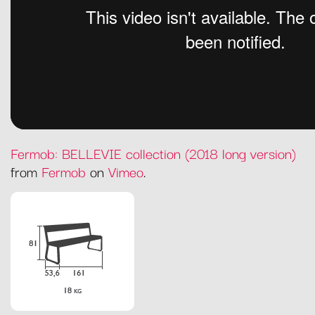
Fermob: BELLEVIE collection (2018 long version)
from
Fermob
on
Vimeo
.