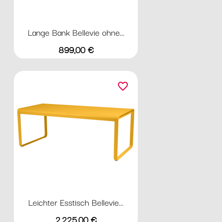
Lange Bank Bellevie ohne...
Preis
899,00 €
favorite_border
Leichter Esstisch Bellevie...
Preis
2.225,00 €