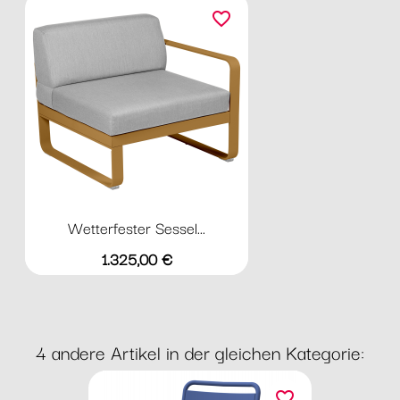
favorite_border
Wetterfester Sessel...
Preis
1.325,00 €
4 andere Artikel in der gleichen Kategorie:
favorite_border