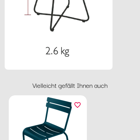
Vielleicht gefällt Ihnen auch
favorite_border