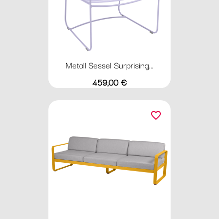
Metall Sessel Surprising...
Preis
459,00 €
favorite_border