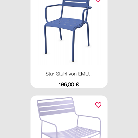
Star Stuhl von EMU,...
Preis
196,00 €
favorite_border