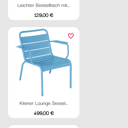
Leichter Beistelltisch mit...
Preis
129,00 €
favorite_border
Kleiner Lounge Sessel...
Preis
499,00 €