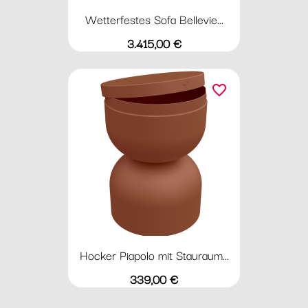
Wetterfestes Sofa Bellevie...
Preis
3.415,00 €
favorite_border
Hocker Piapolo mit Stauraum...
Preis
339,00 €