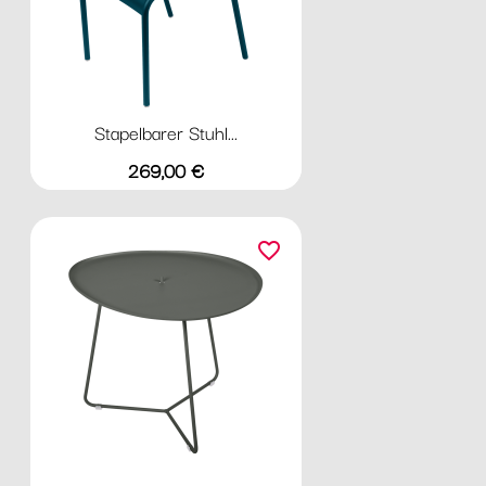
Stapelbarer Stuhl...
Preis
269,00 €
favorite_border