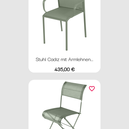
Stuhl Cadiz mit Armlehnen...
Preis
435,00 €
favorite_border