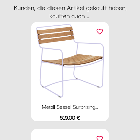
Kunden, die diesen Artikel gekauft haben,
kauften auch ...
favorite_border
Metall Sessel Surprising...
Preis
519,00 €
favorite_border