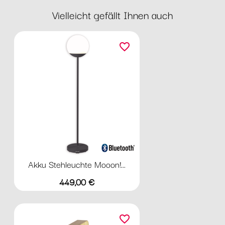
Vielleicht gefällt Ihnen auch
favorite_border
Akku Stehleuchte Mooon!...
Preis
449,00 €
favorite_border