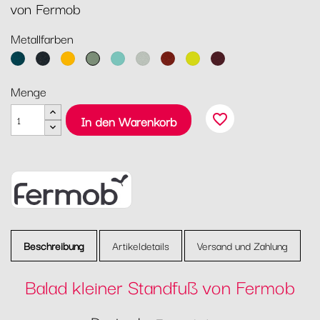
von Fermob
Metallfarben
Acapulcoblau
Anthrazit
Honig
Kaktus
Lagune
Lehmgrau
Ocker
Eisenkraut
Schwarzkirsche
Menge
favorite_border
In den Warenkorb
Beschreibung
Artikeldetails
Versand und Zahlung
Balad kleiner Standfuß von Fermob