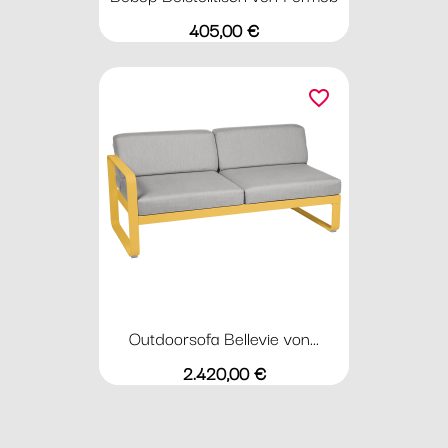
Preis
405,00 €
favorite_border
Outdoorsofa Bellevie von...
Preis
2.420,00 €