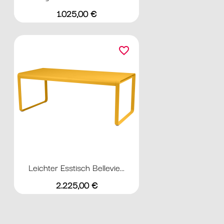
Preis
1.025,00 €
favorite_border
Leichter Esstisch Bellevie...
Preis
2.225,00 €