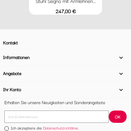
Stuhl Segno mit Armlehnen...
Preis
247,00 €
Kontakt
Informationen

Angebote

Ihr Konto

Erhalten Sie unsere Neuigkeiten und Sonderangebote
Ich akzeptiere die
Datenschutzrichtlinie.