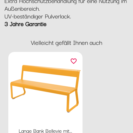
Extra Hochschutzbehandlung für eine Nutzung im
Außenbereich.
UV-beständiger Pulverlack.
3 Jahre Garantie
Vielleicht gefällt Ihnen auch
favorite_border
Lange Bank Bellevie mit...