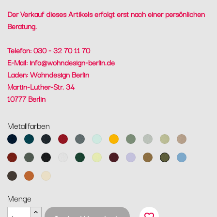
Der Verkauf dieses Artikels erfolgt erst nach einer persönlichen
Beratung.
Telefon: 030 - 32 70 11 70
E-Mail:
info@wohndesign-berlin.de
Laden: Wohndesign Berlin
Martin-Luther-Str. 34
10777 Berlin
Metallfarben
Abyssblau
Acapulcoblau
Anthrazit
Chili
Gewittergrau
Gletscherminze
Honig
Kaktus
Lehmgrau
Lindgrün
Muskat
Ocker
Rosmarin
Lakritz
Baumwollweiß
Zederngrün
Zitronensorbet
Schwarzkirsche
Marshmallo
Lebkuchen
Pesto
Maya
Blau
Tonka
Kandierte
Latte-
Orange
Beige
Menge