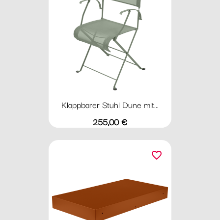
Klappbarer Stuhl Dune mit...
Preis
255,00 €
favorite_border