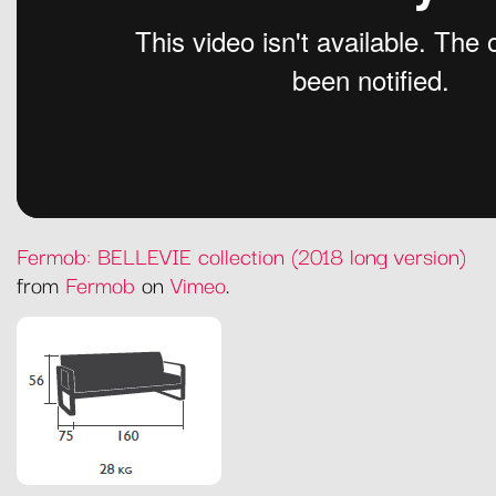
Fermob: BELLEVIE collection (2018 long version)
from
Fermob
on
Vimeo
.