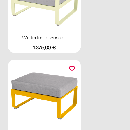
Wetterfester Sessel...
Preis
1.375,00 €
favorite_border