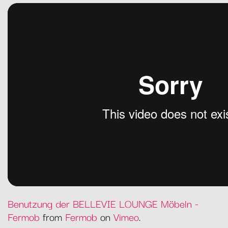
Benutzung der BELLEVIE LOUNGE Möbeln -
Fermob
from
Fermob
on
Vimeo
.