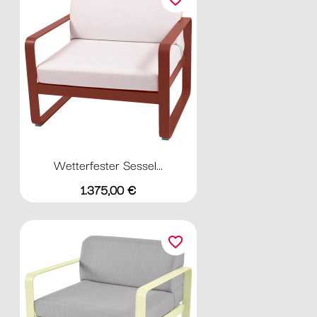
Wetterfester Sessel...
Preis
1.375,00 €
favorite_border