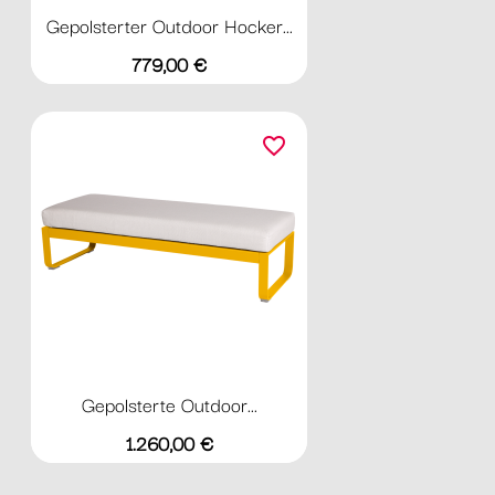
Gepolsterter Outdoor Hocker...
Preis
779,00 €
favorite_border
Gepolsterte Outdoor...
Preis
1.260,00 €