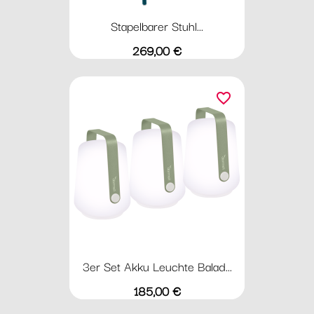
Stapelbarer Stuhl...
Preis
269,00 €
favorite_border
3er Set Akku Leuchte Balad...
Preis
185,00 €