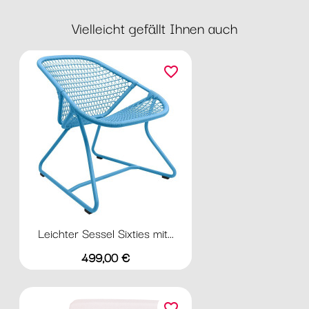
Vielleicht gefällt Ihnen auch
favorite_border
Leichter Sessel Sixties mit...
Preis
499,00 €
favorite_border