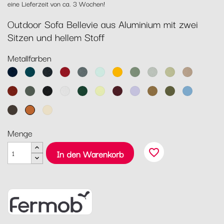
eine Lieferzeit von ca. 3 Wochen!
Outdoor Sofa Bellevie aus Aluminium mit zwei
Sitzen und hellem Stoff
Metallfarben
Abyssblau
Acapulcoblau
Anthrazit
Chili
Gewittergrau
Gletscherminze
Honig
Kaktus
Lehmgrau
Lindgrün
Muskat
Ocker
Rosmarin
Lakritz
Baumwollweiß
Zederngrün
Zitronensorbet
Schwarzkirsche
Marshmallo
Lebkuchen
Pesto
Maya
Blau
Tonka
Kandierte
Latte-
Orange
Beige
Menge
favorite_border
In den Warenkorb