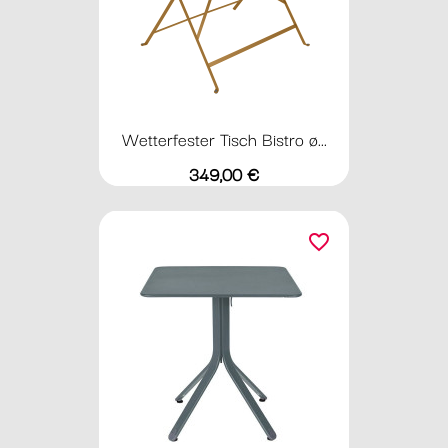
Wetterfester Tisch Bistro ø...
Preis
349,00 €
favorite_border