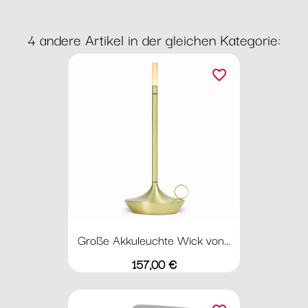
4 andere Artikel in der gleichen Kategorie:
favorite_border
Große Akkuleuchte Wick von...
Preis
157,00 €