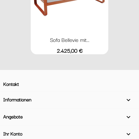
Sofa Bellevie mit...
Preis
2.425,00 €
Kontakt
Informationen

Angebote

Ihr Konto
