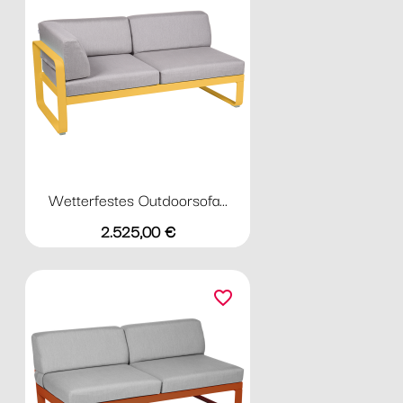
Wetterfestes Outdoorsofa...
Preis
2.525,00 €
favorite_border