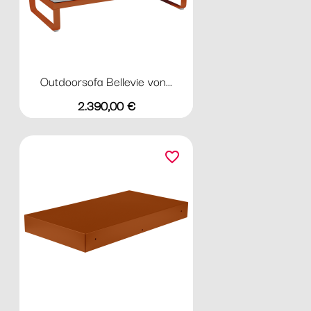
Outdoorsofa Bellevie von...
Preis
2.390,00 €
favorite_border