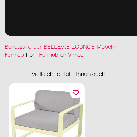
Benutzung der BELLEVIE LOUNGE Möbeln -
Fermob
from
Fermob
on
Vimeo
.
Vielleicht gefällt Ihnen auch
favorite_border