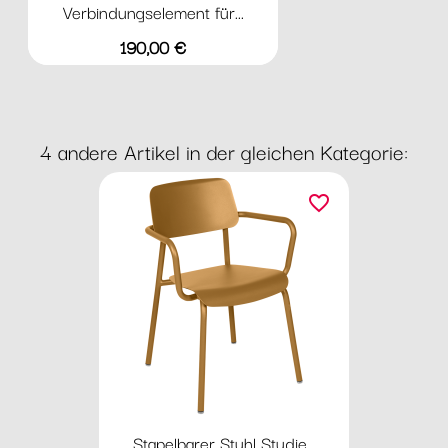
Verbindungselement für...
Preis
190,00 €
4 andere Artikel in der gleichen Kategorie:
favorite_border
Stapelbarer Stuhl Studie...