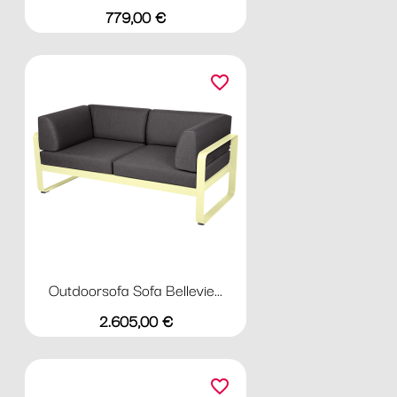
Preis
779,00 €
favorite_border
Outdoorsofa Sofa Bellevie...
Preis
2.605,00 €
favorite_border