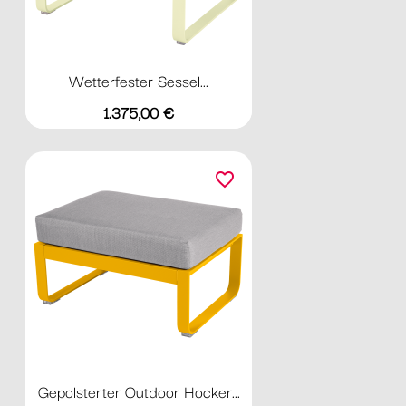
Wetterfester Sessel...
Preis
1.375,00 €
favorite_border
Gepolsterter Outdoor Hocker...