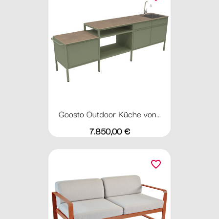
Goosto Outdoor Küche von...
Preis
7.850,00 €
favorite_border