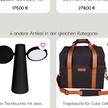
Vorschau
Vorschau


Preis
Preis
+4
+
175,00 €
279,00 €
Acapulcoblau
Anthrazit
Chili
Gewittergrau
Kaktus
Acapulcoblau
Anthrazit
Chili
Gewitter
Kak
4 andere Artikel in der gleichen Kategorie:
favorite_border
fav
to Tischleuchte mit zwei...
Tragetasche für Cube Grill.
Vorschau
