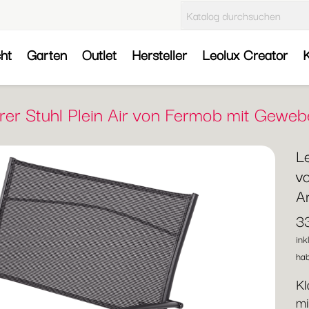
cht
Garten
Outlet
Hersteller
Leolux Creator
K
arer Stuhl Plein Air von Fermob mit Gewe
Le
v
A
3
ink
hab
Kl
mi