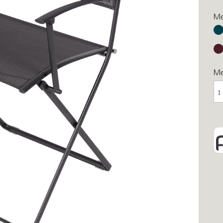
Me
Ac
Sc
M