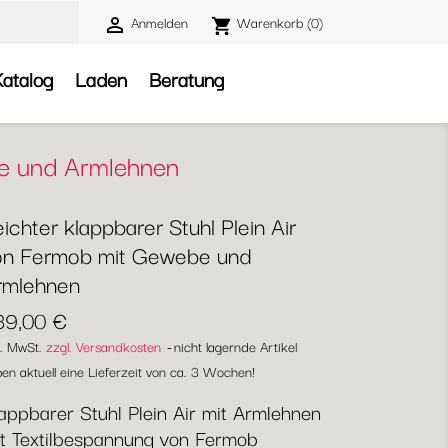
Anmelden
Warenkorb
(0)

shopping_cart

atalog
Laden
Beratung
be und Armlehnen
ichter klappbarer Stuhl Plein Air
on Fermob mit Gewebe und
rmlehnen
39,00 €
l. MwSt.
zzgl. Versandkosten
nicht lagernde Artikel
en aktuell eine Lieferzeit von ca. 3 Wochen!
appbarer Stuhl Plein Air mit Armlehnen
t Textilbespannung von Fermob