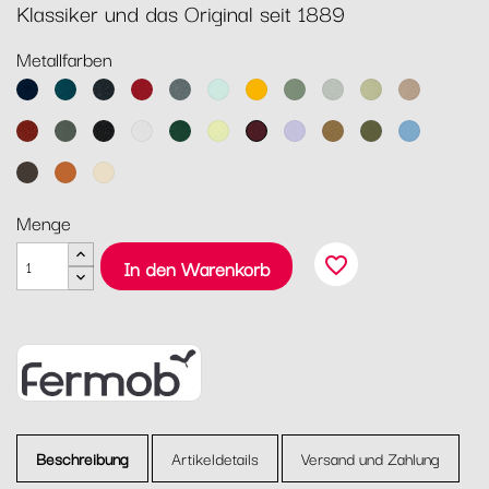
Klassiker und das Original seit 1889
Metallfarben
Abyssblau
Acapulcoblau
Anthrazit
Chili
Gewittergrau
Gletscherminze
Honig
Kaktus
Lehmgrau
Lindgrün
Muskat
Ocker
Rosmarin
Lakritz
Baumwollweiß
Zederngrün
Zitronensorbet
Schwarzkirsche
Marshmallo
Lebkuchen
Pesto
Maya
Blau
Tonka
Kandierte
Latte-
Orange
Beige
Menge
favorite_border
In den Warenkorb
Beschreibung
Artikeldetails
Versand und Zahlung