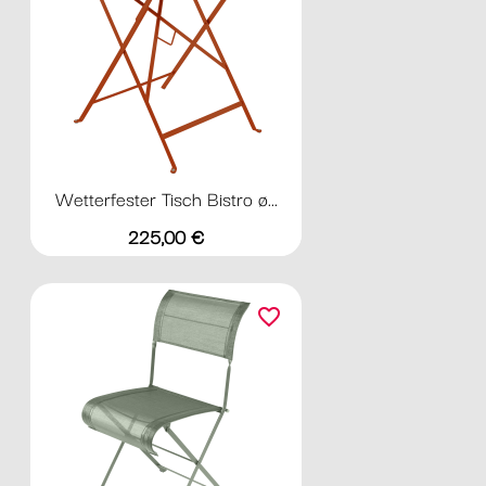
Wetterfester Tisch Bistro ø...
Preis
225,00 €
favorite_border