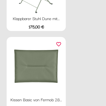
Klappbarer Stuhl Dune mit...
Preis
175,00 €
favorite_border
Kissen Basic von Fermob 28...