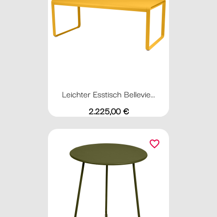
Leichter Esstisch Bellevie...
Preis
2.225,00 €
favorite_border