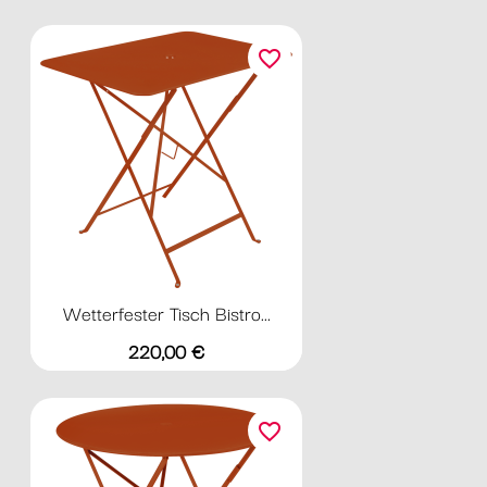
favorite_border
Wetterfester Tisch Bistro...
Preis
220,00 €
favorite_border