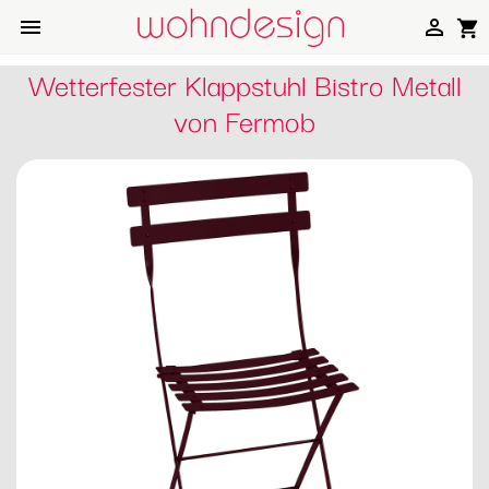


shopping_cart
Wetterfester Klappstuhl Bistro Metall
von Fermob