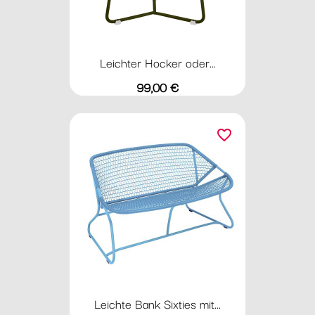
Leichter Hocker oder...
Preis
99,00 €
favorite_border
Leichte Bank Sixties mit...