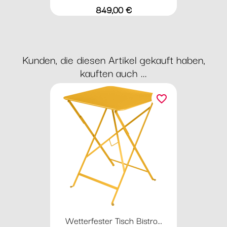
Preis
849,00 €
Kunden, die diesen Artikel gekauft haben,
kauften auch ...
favorite_border
Wetterfester Tisch Bistro...