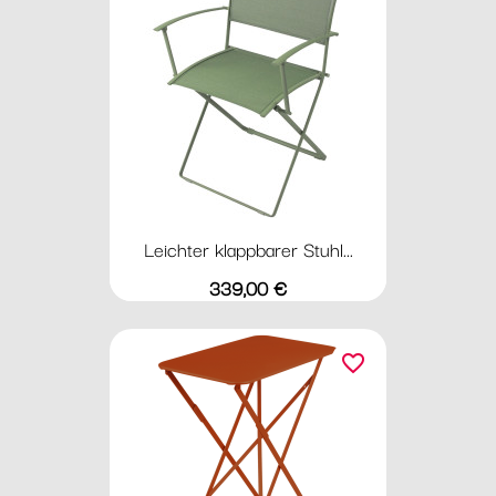
Leichter klappbarer Stuhl...
Preis
339,00 €
favorite_border