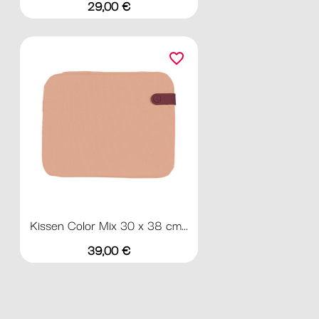
Preis
29,00 €
favorite_border
Kissen Color Mix 30 x 38 cm...
Preis
39,00 €