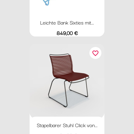
Leichte Bank Sixties mit...
Preis
849,00 €
favorite_border
Stapelbarer Stuhl Click von...