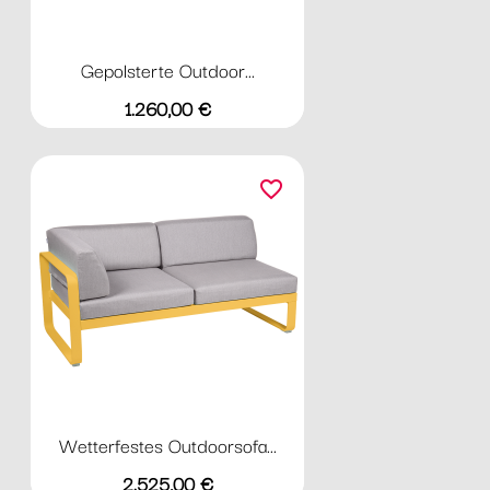
Gepolsterte Outdoor...
Preis
1.260,00 €
favorite_border
Wetterfestes Outdoorsofa...
Preis
2.525,00 €