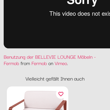
Benutzung der BELLEVIE LOUNGE Möbeln -
Fermob
from
Fermob
on
Vimeo
.
Vielleicht gefällt Ihnen auch
favorite_border