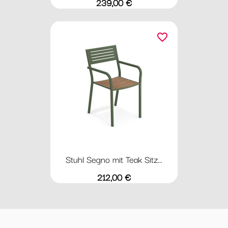
Preis
239,00 €
favorite_border
Stuhl Segno mit Teak Sitz...
Preis
212,00 €