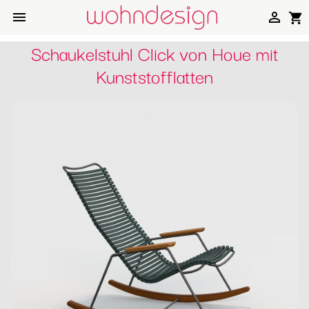


shopping_cart
Schaukelstuhl Click von Houe mit
Kunststofflatten