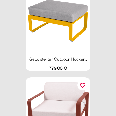
Gepolsterter Outdoor Hocker...
Preis
779,00 €
favorite_border