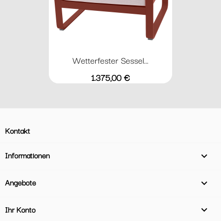
Wetterfester Sessel...
Preis
1.375,00 €
Kontakt
Informationen

Angebote

Ihr Konto
