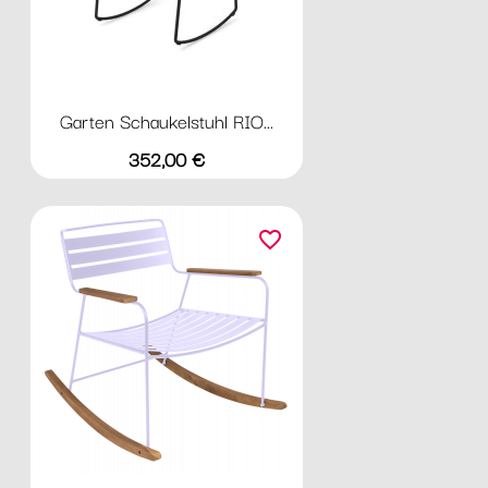
Garten Schaukelstuhl RIO...
Preis
352,00 €
favorite_border