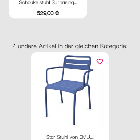
Schaukelstuhl Surprising...
Preis
529,00 €
4 andere Artikel in der gleichen Kategorie:
favorite_border
Star Stuhl von EMU,...