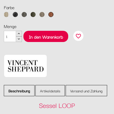
Farbe
Beige
Black
Fossil
Moss
Taupe
Terracotta
/
Grey
Menge
Weiß
favorite_border
In den Warenkorb
Beschreibung
Artikeldetails
Versand und Zahlung
Sessel LOOP