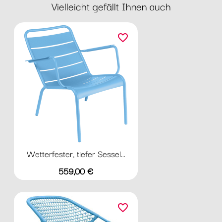
Vielleicht gefällt Ihnen auch
favorite_border
Wetterfester, tiefer Sessel...
Preis
559,00 €
favorite_border