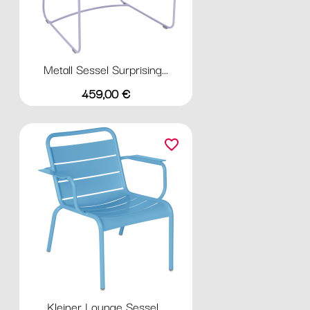
Metall Sessel Surprising...
Preis
459,00 €
favorite_border
Kleiner Lounge Sessel...