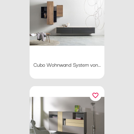
Cubo Wohnwand System von...
favorite_border