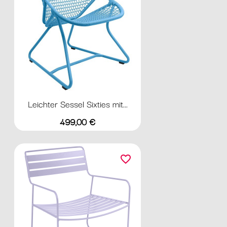
Leichter Sessel Sixties mit...
Preis
499,00 €
favorite_border