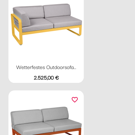
Wetterfestes Outdoorsofa...
Preis
2.525,00 €
favorite_border