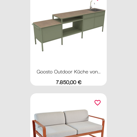
Goosto Outdoor Küche von...
Preis
7.850,00 €
favorite_border