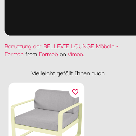
Benutzung der BELLEVIE LOUNGE Möbeln -
Fermob
from
Fermob
on
Vimeo
.
Vielleicht gefällt Ihnen auch
favorite_border