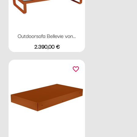
Outdoorsofa Bellevie von...
Preis
2.390,00 €
favorite_border