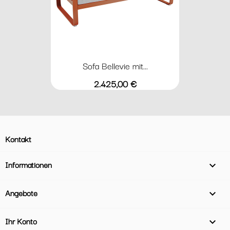
Sofa Bellevie mit...
Preis
2.425,00 €
Kontakt
Informationen

Angebote

Ihr Konto
