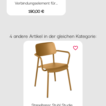
Verbindungselement für...
Preis
190,00 €
4 andere Artikel in der gleichen Kategorie:
favorite_border
Stapelbarer Stuhl Studie...