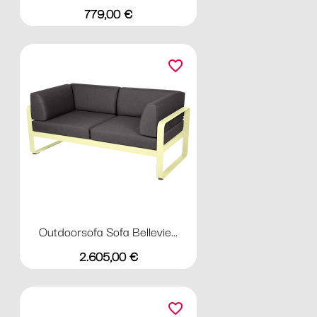
Preis
779,00 €
favorite_border
Outdoorsofa Sofa Bellevie...
Preis
2.605,00 €
favorite_border