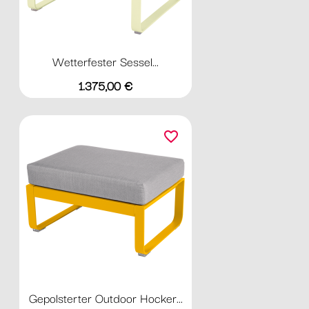
Wetterfester Sessel...
Preis
1.375,00 €
favorite_border
Gepolsterter Outdoor Hocker...