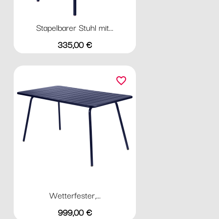
Stapelbarer Stuhl mit...
Preis
335,00 €
favorite_border
Wetterfester,...
Preis
999,00 €