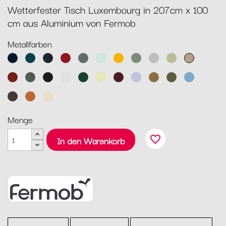
Wetterfester Tisch Luxembourg in 207cm x 100
cm aus Aluminium von Fermob
Metallfarben
Abyssblau
Acapulcoblau
Anthrazit
Chili
Gewittergrau
Gletscherminze
Honig
Kaktus
Lehmgrau
Lindgrün
Muskat
Ocker
Rosmarin
Lakritz
Baumwollweiß
Zederngrün
Zitronensorbet
Schwarzkirsche
Marshmallo
Lebkuchen
Pesto
Maya
Blau
Tonka
Kandierte
Latte-
Orange
Beige
Menge
favorite_border
In den Warenkorb