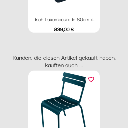
Tisch Luxembourg in 80cm x...
Preis
839,00 €
Kunden, die diesen Artikel gekauft haben,
kauften auch ...
favorite_border