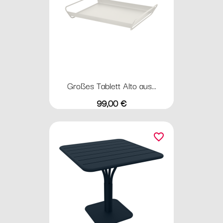
Großes Tablett Alto aus...
Preis
99,00 €
favorite_border