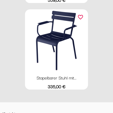
favorite_border
Stapelbarer Stuhl mit...
Preis
335,00 €