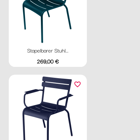
Stapelbarer Stuhl...
Preis
269,00 €
favorite_border