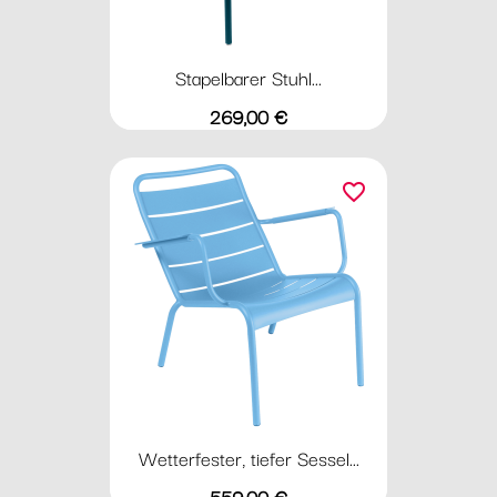
Stapelbarer Stuhl...
Preis
269,00 €
favorite_border
Wetterfester, tiefer Sessel...
Preis
559,00 €