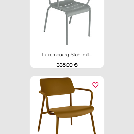
Luxembourg Stuhl mit...
Preis
335,00 €
favorite_border