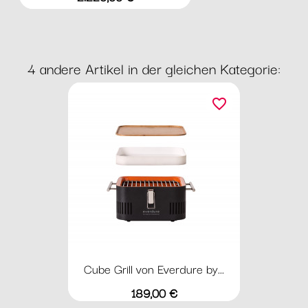
4 andere Artikel in der gleichen Kategorie:
favorite_border
Cube Grill von Everdure by...
Preis
189,00 €