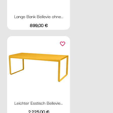
Lange Bank Bellevie ohne...
Preis
899,00 €
favorite_border
Leichter Esstisch Bellevie...
Preis
2.225,00 €