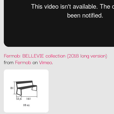
Fermob: BELLEVIE collection (2018 long version)
from
Fermob
on
Vimeo
.