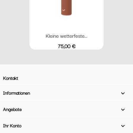
Kleine wetterfeste...
Preis
75,00 €
Kontakt
Informationen

Angebote

Ihr Konto
