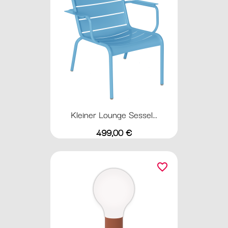
Kleiner Lounge Sessel...
Preis
499,00 €
favorite_border