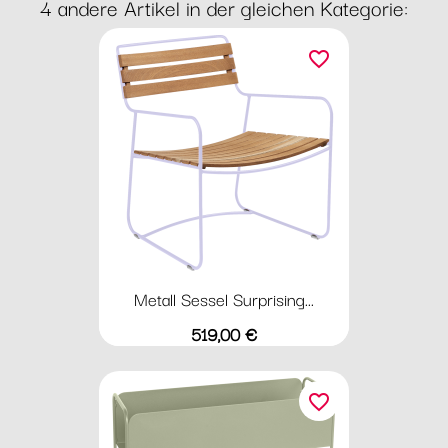
4 andere Artikel in der gleichen Kategorie:
favorite_border
Metall Sessel Surprising...
Preis
519,00 €
favorite_border