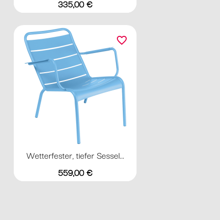
Preis
335,00 €
favorite_border
Wetterfester, tiefer Sessel...
Preis
559,00 €