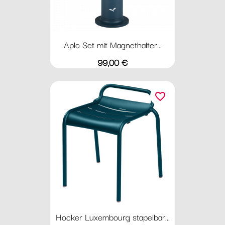
Aplo Set mit Magnethalter...
Preis
99,00 €
favorite_border
Hocker Luxembourg stapelbar...