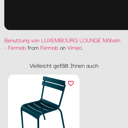
Benutzung von LUXEMBOURG LOUNGE Möbeln
- Fermob
from
Fermob
on
Vimeo
.
Vielleicht gefällt Ihnen auch
favorite_border