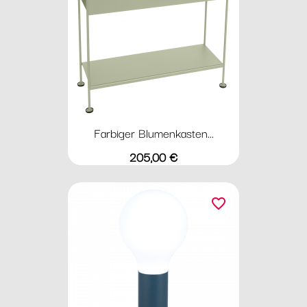
Farbiger Blumenkasten...
Preis
205,00 €
favorite_border