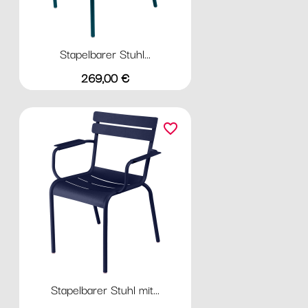
Stapelbarer Stuhl...
Preis
269,00 €
favorite_border
Stapelbarer Stuhl mit...