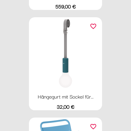
Preis
559,00 €
favorite_border
Hängegurt mit Sockel für...
Preis
32,00 €
favorite_border