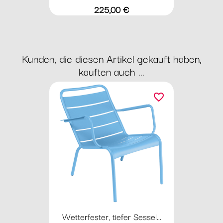
Preis
225,00 €
Kunden, die diesen Artikel gekauft haben,
kauften auch ...
favorite_border
Wetterfester, tiefer Sessel...