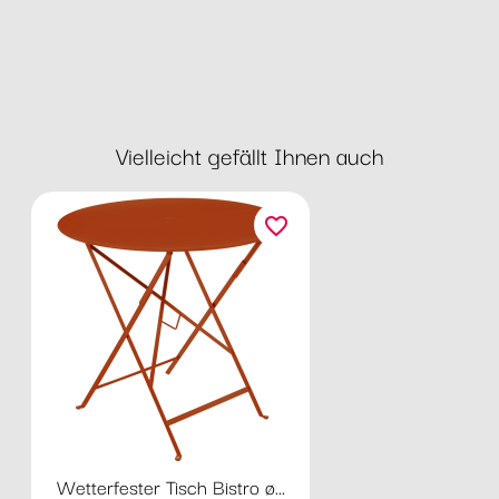
Vielleicht gefällt Ihnen auch
favorite_border
Wetterfester Tisch Bistro ø...