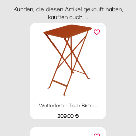
Kunden, die diesen Artikel gekauft haben,
kauften auch ...
favorite_border
Wetterfester Tisch Bistro...
Preis
209,00 €