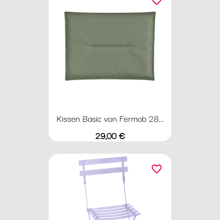
favorite_border
Kissen Basic von Fermob 28...
Preis
29,00 €
favorite_border