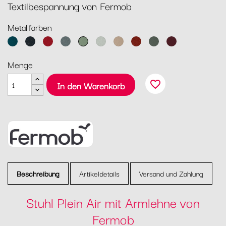
Textilbespannung von Fermob
Metallfarben
Acapulcoblau
Anthrazit
Chili
Gewittergrau
Kaktus
Lehmgrau
Muskat
Ocker
Rosmarin
Schwarzkirsche
Menge
favorite_border
In den Warenkorb
Beschreibung
Artikeldetails
Versand und Zahlung
Stuhl Plein Air mit Armlehne von
Fermob