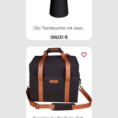
Oto Tischleuchte mit zwei...
Preis
199,00 €
favorite_border
Tragetasche für Cube Grill...