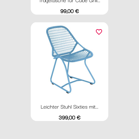
Preis
99,00 €
favorite_border
Leichter Stuhl Sixties mit...
Preis
399,00 €