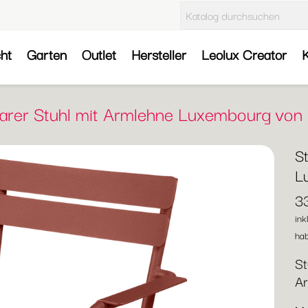
cht
Garten
Outlet
Hersteller
Leolux Creator
K
barer Stuhl mit Armlehne Luxembourg von
S
L
3
ink
hab
St
Ar