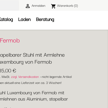
Anmelden
Warenkorb
(0)

shopping_cart

atalog
Laden
Beratung
 Fermob
tapelbarer Stuhl mit Armlehne
uxembourg von Fermob
35,00 €
l. MwSt.
zzgl. Versandkosten
nicht lagernde Artikel
en aktuell eine Lieferzeit von ca. 3 Wochen!
uhl Luxembourg von Fermob mit
mlehnen aus Aluminium, stapelbar