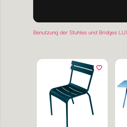
Benutzung der Stuhles und Bridges 
favorite_border