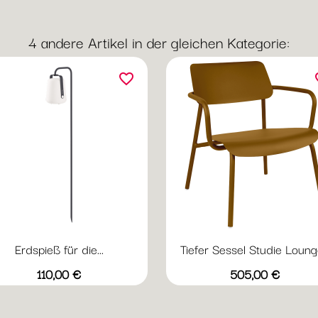
/
Haze
Vanilla
Lim
Blush
4 andere Artikel in der gleichen Kategorie:
favorite_border
fav
Erdspieß für die...
Tiefer Sessel Studie Lounge
Vorschau
Vorschau


+2
+
Acapulcoblau
Anthrazit
Honig
Kaktus
Lehmgrau
Abyssblau
Acapulcoblau
Anthrazit
Chili
Gewi
Preis
Preis
110,00 €
505,00 €