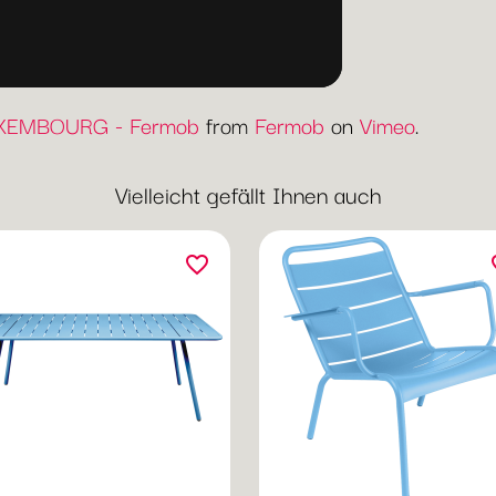
LUXEMBOURG - Fermob
from
Fermob
on
Vimeo
.
Vielleicht gefällt Ihnen auch
favorite_border
fav