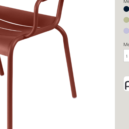
Me
Ab
Li
Ma
M