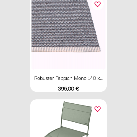
favorite_border
Robuster Teppich Mono 140 x...
Preis
395,00 €
favorite_border