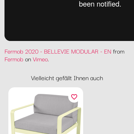
Fermob 2020 - BELLEVIE MODULAR - EN
from
Fermob
on
Vimeo
.
Vielleicht gefällt Ihnen auch
favorite_border