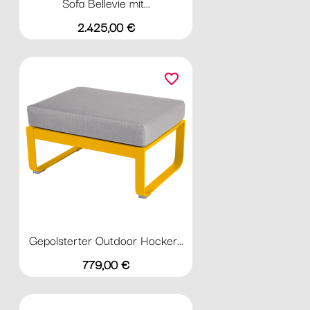
Sofa Bellevie mit...
Preis
2.425,00 €
favorite_border
Gepolsterter Outdoor Hocker...
Preis
779,00 €