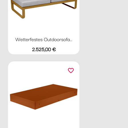
Wetterfestes Outdoorsofa...
Preis
2.525,00 €
favorite_border