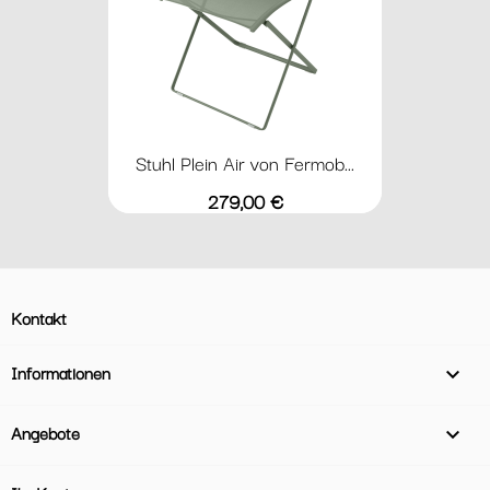
Stuhl Plein Air von Fermob...
Preis
279,00 €
Kontakt
Informationen

Angebote
