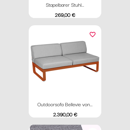
Stapelbarer Stuhl...
Preis
269,00 €
favorite_border
Outdoorsofa Bellevie von...
Preis
2.390,00 €