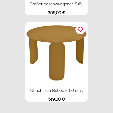
Großer geschwungener Fuß...
Preis
355,00 €
favorite_border
Couchtisch Bebop ø 60 cm...
Preis
519,00 €