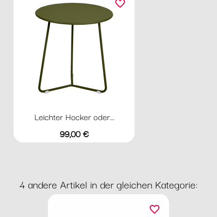
favorite_border
Leichter Hocker oder...
Preis
99,00 €
4 andere Artikel in der gleichen Kategorie:
favorite_border