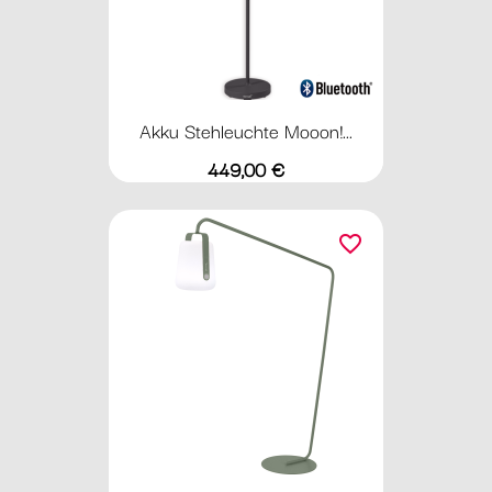
Akku Stehleuchte Mooon!...
Preis
449,00 €
favorite_border