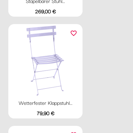
Stapelbarer Stuhl...
Preis
269,00 €
favorite_border
Wetterfester Klappstuhl...
Preis
79,90 €