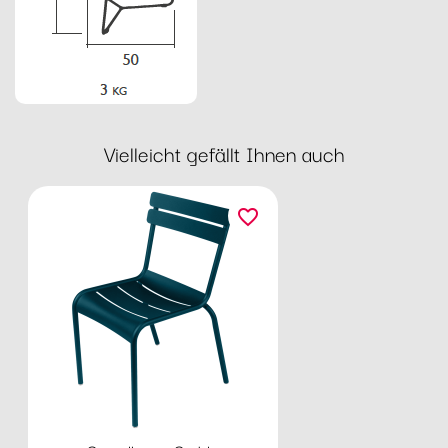
Vielleicht gefällt Ihnen auch
favorite_border