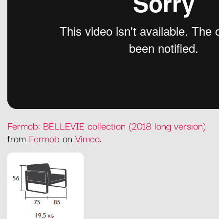
Fermob: BELLEVIE collection (2018 long version)
from
Fermob
on
Vimeo
.