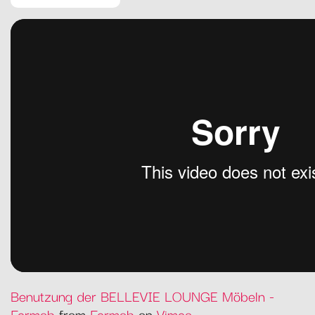
Benutzung der BELLEVIE LOUNGE Möbeln -
Fermob
from
Fermob
on
Vimeo
.