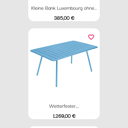
Kleine Bank Luxembourg ohne...
Preis
385,00 €
favorite_border
Wetterfester,...
Preis
1.269,00 €