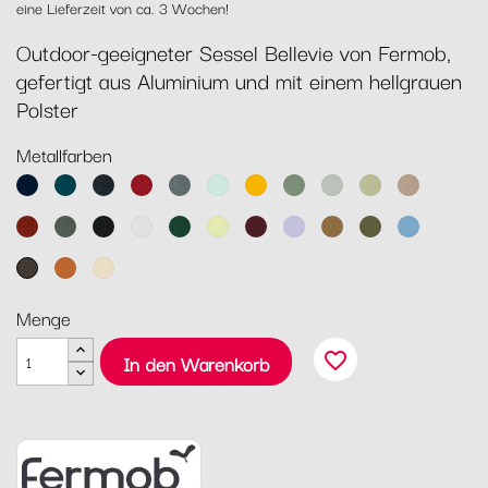
eine Lieferzeit von ca. 3 Wochen!
Outdoor-geeigneter Sessel Bellevie von Fermob,
gefertigt aus Aluminium und mit einem hellgrauen
Polster
Metallfarben
Abyssblau
Acapulcoblau
Anthrazit
Chili
Gewittergrau
Gletscherminze
Honig
Kaktus
Lehmgrau
Lindgrün
Muskat
Ocker
Rosmarin
Lakritz
Baumwollweiß
Zederngrün
Zitronensorbet
Schwarzkirsche
Marshmallo
Lebkuchen
Pesto
Maya
Blau
Tonka
Kandierte
Latte-
Orange
Beige
Menge
favorite_border
In den Warenkorb