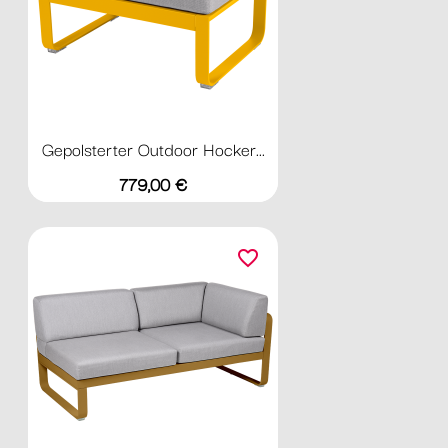
Gepolsterter Outdoor Hocker...
Preis
779,00 €
favorite_border