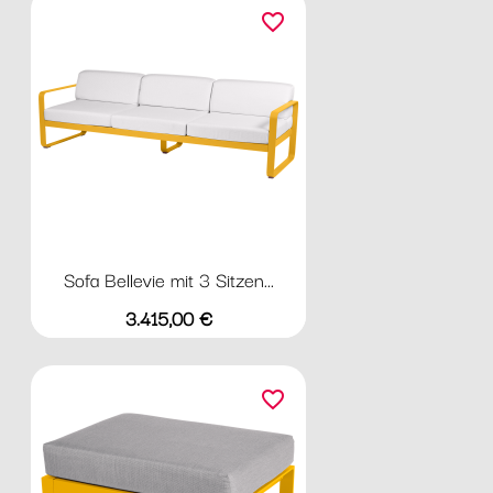
favorite_border
Sofa Bellevie mit 3 Sitzen...
Preis
3.415,00 €
favorite_border