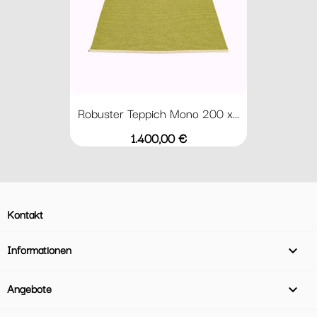
Robuster Teppich Mono 200 x...
Preis
1.400,00 €
Kontakt
Informationen

Angebote
