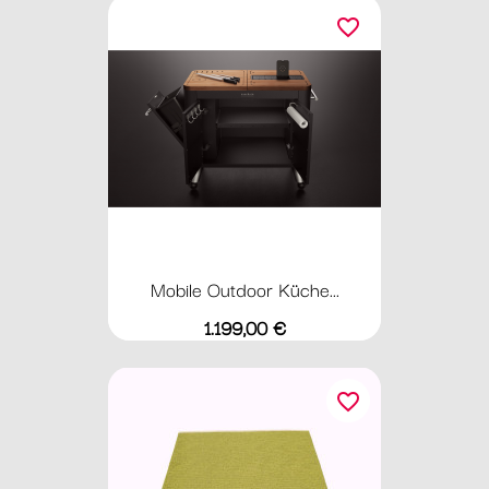
favorite_border
Mobile Outdoor Küche...
Preis
1.199,00 €
favorite_border