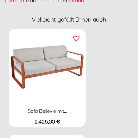
Vielleicht gefällt Ihnen auch
favorite_border
Sofa Bellevie mit...
Preis
2.425,00 €