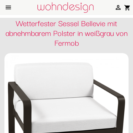


shopping_cart
Wetterfester Sessel Bellevie mit
abnehmbarem Polster in weißgrau von
Fermob