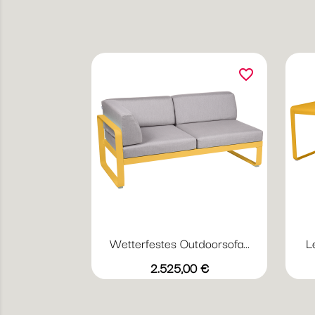
favorite_border
Wetterfestes Outdoorsofa...
L
Vorschau

+23
grauweiß
Abyssblau
Acapulcoblau
Flanellgrau
Anthrazit
Preis
2.525,00 €