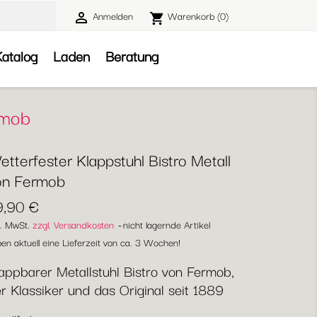
Anmelden
Warenkorb
(0)

shopping_cart

atalog
Laden
Beratung
rmob
tterfester Klappstuhl Bistro Metall
on Fermob
9,90 €
l. MwSt.
zzgl. Versandkosten
nicht lagernde Artikel
en aktuell eine Lieferzeit von ca. 3 Wochen!
appbarer Metallstuhl Bistro von Fermob,
r Klassiker und das Original seit 1889