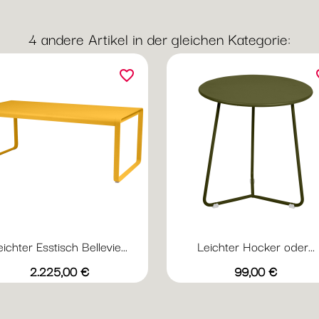
4 andere Artikel in der gleichen Kategorie:
favorite_border
fav
eichter Esstisch Bellevie...
Leichter Hocker oder...
Vorschau
Vorschau


+20
+
Abyssblau
Acapulcoblau
Anthrazit
Chili
Gewittergrau
Abyssblau
Acapulcoblau
Anthrazit
Chili
Gewi
Preis
Preis
2.225,00 €
99,00 €