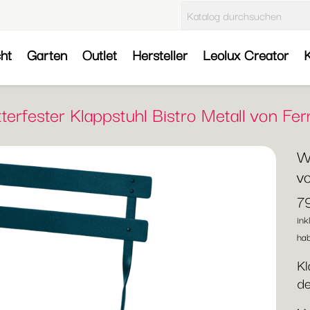
cht
Garten
Outlet
Hersteller
Leolux Creator
K
terfester Klappstuhl Bistro Metall von Fe
We
v
7
ink
hab
Kl
de