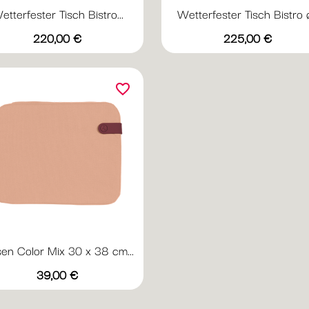
etterfester Tisch Bistro...
Wetterfester Tisch Bistro ø.
Vorschau
Vorschau


Preis
Preis
+20
+
220,00 €
225,00 €
Abyssblau
Acapulcoblau
Anthrazit
Chili
Gewittergrau
Abyssblau
Acapulcoblau
Anthrazit
Chili
Gewi
favorite_border
sen Color Mix 30 x 38 cm...
Vorschau

Preis
+1
39,00 €
Weinrot
Nachtblau
Creme
Minze
Aprikose