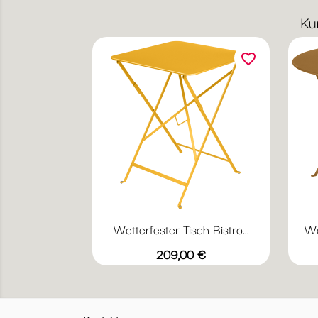
Ku
favorite_border
Wetterfester Tisch Bistro...
We
Vorschau

+17
Abyssblau
Acapulcoblau
Anthrazit
Chili
Gewittergrau
Preis
209,00 €