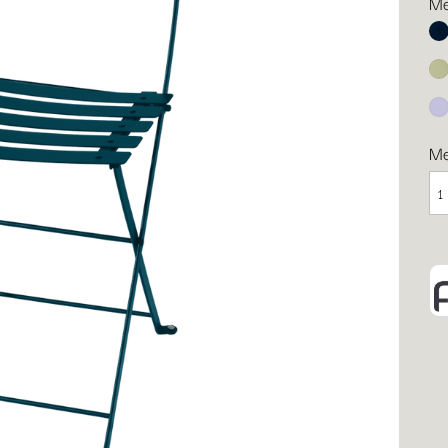
Me
Ab
Li
Ma
M