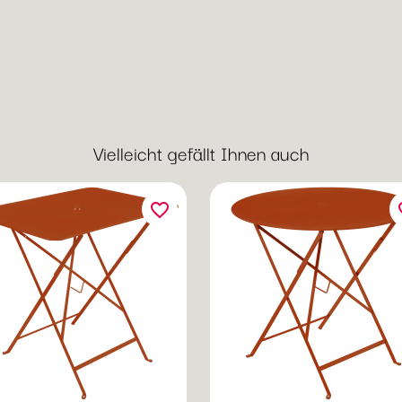
Vielleicht gefällt Ihnen auch
favorite_border
fav