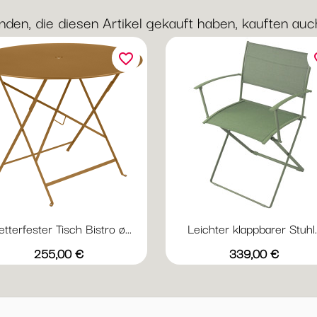
nden, die diesen Artikel gekauft haben, kauften auch 
favorite_border
fav
tterfester Tisch Bistro ø...
Leichter klappbarer Stuhl..
Vorschau
Vorschau


+20
+
Abyssblau
Acapulcoblau
Anthrazit
Chili
Gewittergrau
Acapulcoblau
Anthrazit
Chili
Gewitter
Kak
Preis
Preis
255,00 €
339,00 €