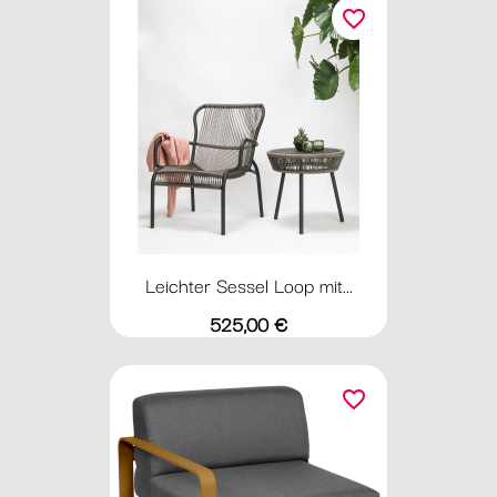
favorite_border
Leichter Sessel Loop mit...
Preis
525,00 €
favorite_border