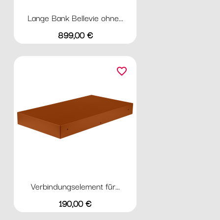
Lange Bank Bellevie ohne...
Preis
899,00 €
favorite_border
Verbindungselement für...
Preis
190,00 €