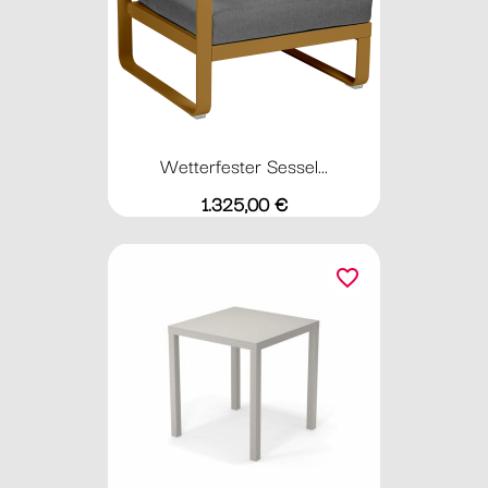
Wetterfester Sessel...
Preis
1.325,00 €
favorite_border