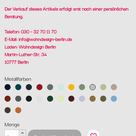
Der Verkauf dieses Artikels erfolgt erst nach einer persönlichen
Beratung.
Telefon: 030 - 32 70 11 70
E-Mail:
info@wohndesign-berlin.de
Laden: Wohndesign Berlin
Martin-Luther-Str. 34
10777 Berlin
Metallfarben
Abyssblau
Acapulcoblau
Anthrazit
Chili
Gewittergrau
Gletscherminze
Honig
Kaktus
Lehmgrau
Lindgrün
Muskat
Ocker
Rosmarin
Lakritz
Baumwollweiß
Zederngrün
Zitronensorbet
Schwarzkirsche
Marshmallo
Lebkuchen
Pesto
Maya
Blau
Tonka
Kandierte
Orange
Menge