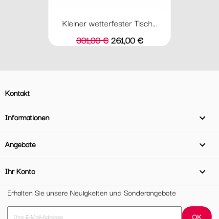
Kleiner wetterfester Tisch...
Verkaufspreis
Preis
301,00 €
261,00 €
Kontakt
Informationen

Angebote

Ihr Konto

Erhalten Sie unsere Neuigkeiten und Sonderangebote