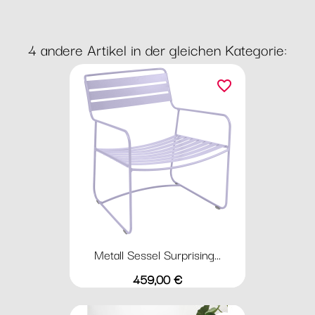
4 andere Artikel in der gleichen Kategorie:
favorite_border
Metall Sessel Surprising...
Preis
459,00 €