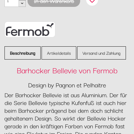
favorite_border
In den Warenkorb
Beschreibung
Artikeldetails
Versand und Zahlung
Barhocker Bellevie von Fermob
Design by Pagnon et Pelhaitre
Der Barhocker Bellevie ist aus Aluminium. Der für
die Serie Bellevie typische Kufenfuß ist auch hier
beim Barhocker prägend bei dem doch schlicht
gehaltenem Design. So wirkt der Bellevie Hocker
gerade in den kräftigen Farben von Fermob fast
wie eine Skulptur im Freien. Die runden Kanten