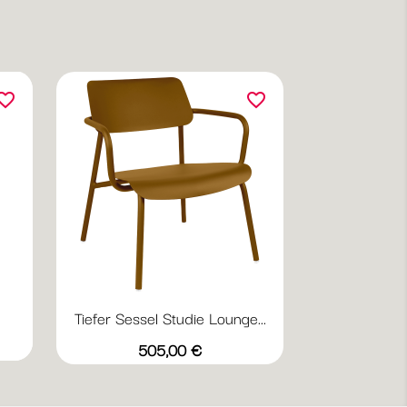
orite_border
favorite_border
Tiefer Sessel Studie Lounge...
Vorschau

+20
Abyssblau
Acapulcoblau
Anthrazit
Chili
Gewittergrau
Preis
505,00 €