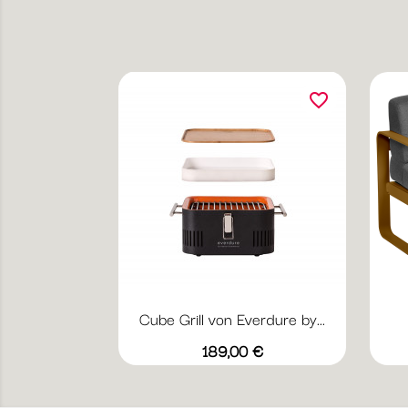
favorite_border
Cube Grill von Everdure by...
Vorschau

Schwarz
Grün
Preis
189,00 €