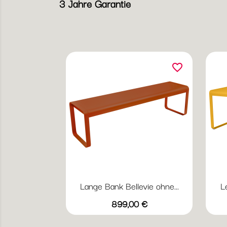
3 Jahre Garantie
favorite_border
Lange Bank Bellevie ohne...
L
Vorschau

Preis
+20
899,00 €
Abyssblau
Acapulcoblau
Anthrazit
Chili
Gewittergrau