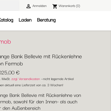
Anmelden
Warenkorb
(0)

shopping_cart

atalog
Laden
Beratung
rmob
ange Bank Bellevie mit Rückenlehne
on Fermob
.025,00 €
l. MwSt.
zzgl. Versandkosten
nicht lagernde Artikel
en aktuell eine Lieferzeit von ca. 3 Wochen!
nge Bank Bellevie mit Rückenlehne von
rmob, sowohl für den Innen- als auch
r den Außenbereich