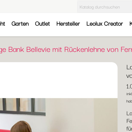
cht
Garten
Outlet
Hersteller
Leolux Creator
K
ge Bank Bellevie mit Rückenlehne von Fe
L
v
1
ink
hab
La
Fe
fü