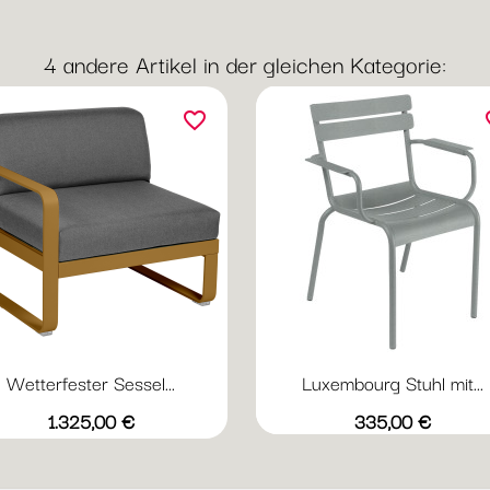
4 andere Artikel in der gleichen Kategorie:
favorite_border
fav
Wetterfester Sessel...
Luxembourg Stuhl mit...
Vorschau

+23
Abyssblau
grauweiß
Acapulcoblau
Flanellgrau
Graphitgrau
Preis
Preis
1.325,00 €
335,00 €