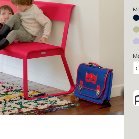
Me
Ab
Li
Ma
M