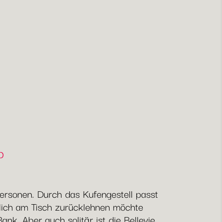
b
Personen. Durch das Kufengestell passt
ütlich am Tisch zurücklehnen möchte
nk. Aber auch solitär ist die Bellevie