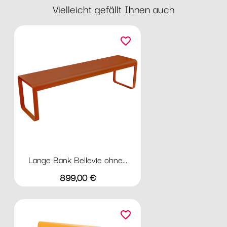
Vielleicht gefällt Ihnen auch
favorite_border
Lange Bank Bellevie ohne...
Preis
899,00 €
favorite_border