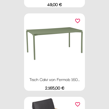
Preis
49,00 €
favorite_border
Tisch Calvi von Fermob 160...
Preis
2.165,00 €
favorite_border