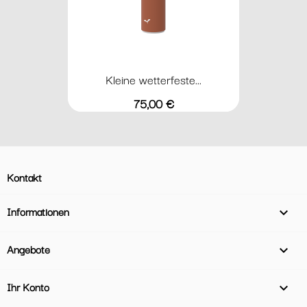
Kleine wetterfeste...
Preis
75,00 €
Kontakt
Informationen

Angebote

Ihr Konto
