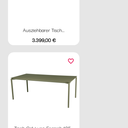
Ausziehbarer Tisch...
Preis
3.399,00 €
favorite_border
Tisch Calvi von Fermob 195...