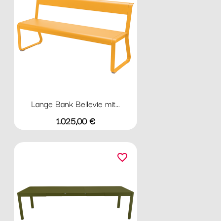
Lange Bank Bellevie mit...
Preis
1.025,00 €
favorite_border