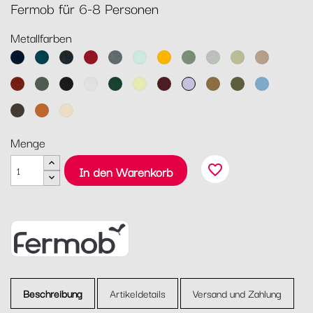
Fermob für 6-8 Personen
Metallfarben
Abyssblau
Acapulcoblau
Anthrazit
Chili
Gewittergrau
Gletscherminze
Honig
Kaktus
Lehmgrau
Lindgrün
Muskat
Ocker
Rosmarin
Lakritz
Baumwollweiß
Zederngrün
Zitronensorbet
Schwarzkirsche
Marshmallo
Lebkuchen
Pesto
Maya
Blau
Tonka
Kandierte
Latte-
Orange
Beige
Menge
favorite_border
In den Warenkorb
Beschreibung
Artikeldetails
Versand und Zahlung