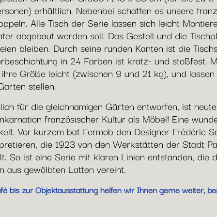
ersonen) erhältlich. Nebenbei schaffen es unsere fr
peln. Alle Tisch der Serie lassen sich leicht Montier
ter abgebaut werden soll. Das Gestell und die Tischp
eien bleiben. Durch seine runden Kanten ist die Tisc
verbeschichtung in 24 Farben ist kratz- und stoßfest
ür ihre Größe leicht (zwischen 9 und 21 kg), und lasse
arten stellen.
ch für die gleichnamigen Gärten entworfen, ist heute l
Inkarnation französischer Kultur als Möbel! Eine wunde
gkeit. Vor kurzem bat Fermob den Designer Frédéric S
pretieren, die 1923 von den Werkstätten der Stadt P
lt. So ist eine Serie mit klaren Linien entstanden, die 
n aus gewölbten Latten vereint.
 bis zur Objektausstattung helfen wir Ihnen gerne weiter, ber