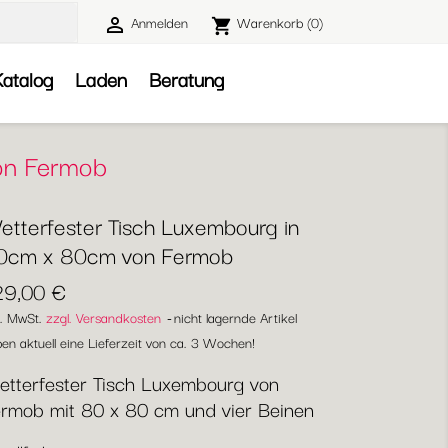
Anmelden
Warenkorb
(0)

shopping_cart

atalog
Laden
Beratung
on Fermob
etterfester Tisch Luxembourg in
0cm x 80cm von Fermob
29,00 €
l. MwSt.
zzgl. Versandkosten
nicht lagernde Artikel
en aktuell eine Lieferzeit von ca. 3 Wochen!
tterfester Tisch Luxembourg von
rmob mit 80 x 80 cm und vier Beinen