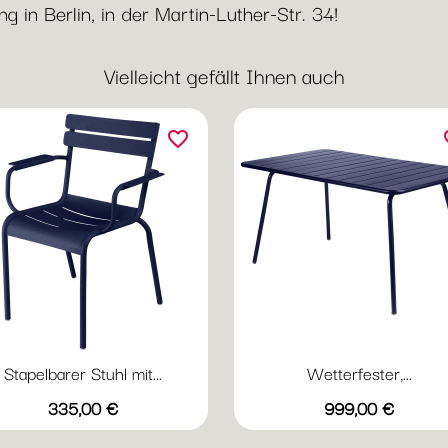
 in Berlin, in der Martin-Luther-Str. 34!
Vielleicht gefällt Ihnen auch
favorite_border
fav
Stapelbarer Stuhl mit...
Wetterfester,...
Vorschau
Vorschau


Preis
Preis
+20
+
335,00 €
999,00 €
Abyssblau
Acapulcoblau
Anthrazit
Chili
Gewittergrau
Abyssblau
Acapulcoblau
Anthrazit
Chili
Gewi