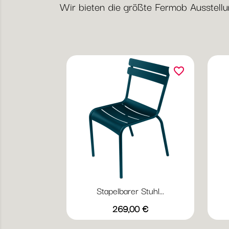
Wir bieten die größte Fermob Ausstellung
favorite_border
Stapelbarer Stuhl...
Vorschau

Preis
+20
269,00 €
Abyssblau
Acapulcoblau
Anthrazit
Chili
Gewittergrau