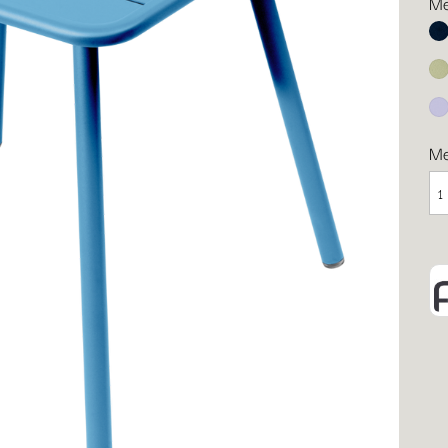
Me
Ab
Li
Ma
M