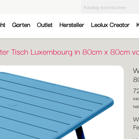
cht
Garten
Outlet
Hersteller
Leolux Creator
K
ster Tisch Luxembourg in 80cm x 80cm v
W
8
7
ink
hab
We
Fe