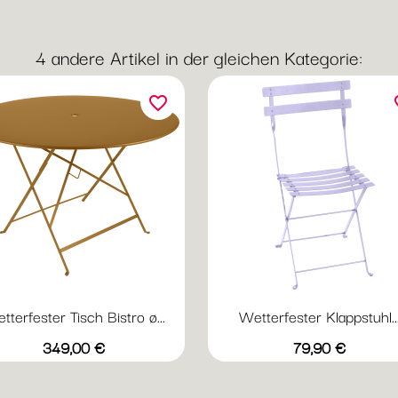
4 andere Artikel in der gleichen Kategorie:
favorite_border
fav
tterfester Tisch Bistro ø...
Wetterfester Klappstuhl..
Vorschau
Vorschau


+20
+
Abyssblau
Acapulcoblau
Anthrazit
Chili
Gewittergrau
Abyssblau
Acapulcoblau
Anthrazit
Chili
Gewi
Preis
Preis
349,00 €
79,90 €