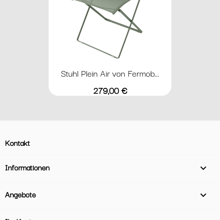
Stuhl Plein Air von Fermob...
Preis
279,00 €
Kontakt
Informationen

Angebote
