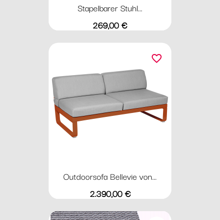
Stapelbarer Stuhl...
Preis
269,00 €
favorite_border
Outdoorsofa Bellevie von...
Preis
2.390,00 €