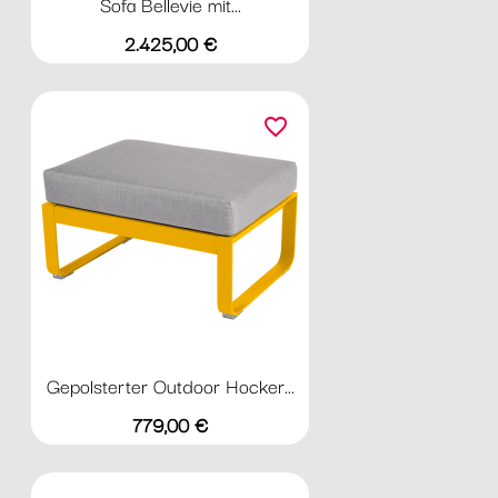
Sofa Bellevie mit...
Preis
2.425,00 €
favorite_border
Gepolsterter Outdoor Hocker...
Preis
779,00 €