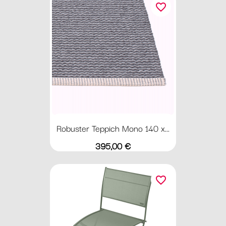
favorite_border
Robuster Teppich Mono 140 x...
Preis
395,00 €
favorite_border