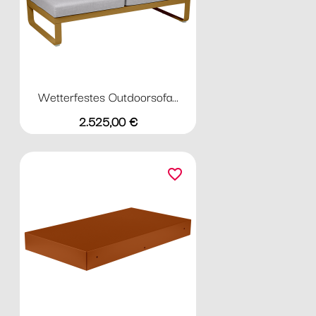
Wetterfestes Outdoorsofa...
Preis
2.525,00 €
favorite_border