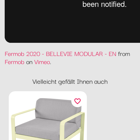
Fermob 2020 - BELLEVIE MODULAR - EN
from
Fermob
on
Vimeo
.
Vielleicht gefällt Ihnen auch
favorite_border