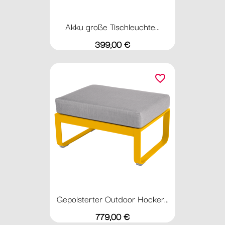
Akku große Tischleuchte...
Preis
399,00 €
favorite_border
Gepolsterter Outdoor Hocker...
Preis
779,00 €