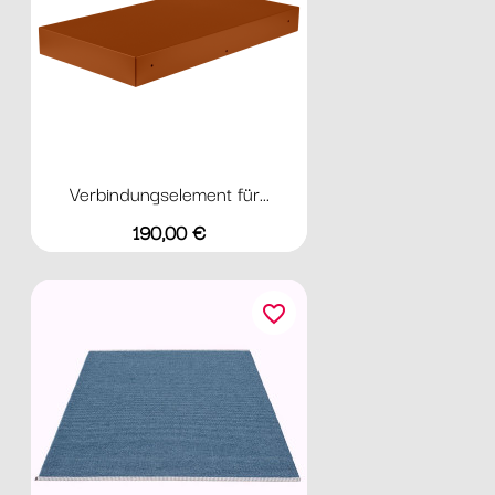
Verbindungselement für...
Preis
190,00 €
favorite_border