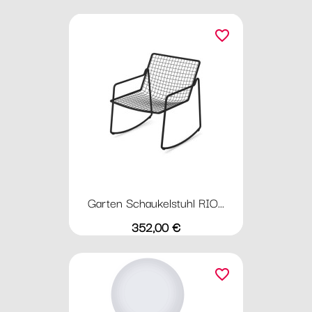
favorite_border
Garten Schaukelstuhl RIO...
Preis
352,00 €
favorite_border