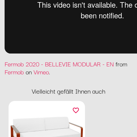
Fermob 2020 - BELLEVIE MODULAR - EN
from
Fermob
on
Vimeo
.
Vielleicht gefällt Ihnen auch
favorite_border