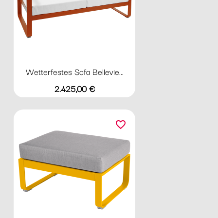
Wetterfestes Sofa Bellevie...
Preis
2.425,00 €
favorite_border