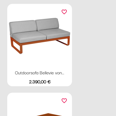
favorite_border
Outdoorsofa Bellevie von...
Preis
2.390,00 €
favorite_border