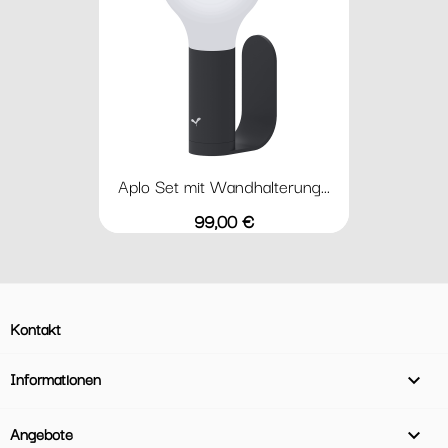
Aplo Set mit Wandhalterung...
Preis
99,00 €
Kontakt
Informationen

Angebote
