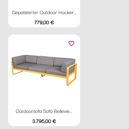
Gepolsterter Outdoor Hocker...
Preis
779,00 €
favorite_border
Outdoorsofa Sofa Bellevie...
Preis
3.795,00 €