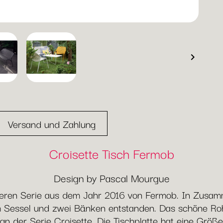

Versand und Zahlung
Croisette Tisch Fermob
Design by Pascal Mourgue
eueren Serie aus dem Jahr 2016 von Fermob. In Zusamm
m Sessel und zwei Bänken entstanden. Das schöne Roh
n der Serie Croisette. Die Tischplatte hat eine Größe