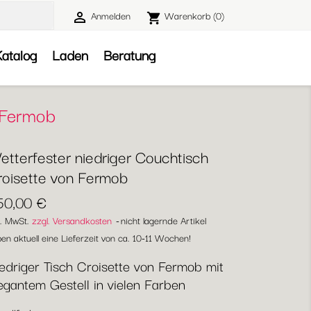
Anmelden
Warenkorb
(0)

shopping_cart

atalog
Laden
Beratung
n Fermob
etterfester niedriger Couchtisch
roisette von Fermob
50,00 €
l. MwSt.
zzgl. Versandkosten
nicht lagernde Artikel
en aktuell eine Lieferzeit von ca. 10-11 Wochen!
edriger Tisch Croisette von Fermob mit
egantem Gestell in vielen Farben