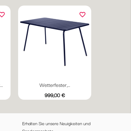
orite_border
favorite_border
..
Wetterfester,...
Vorschau

4
+20
grau
tus
Abyssblau
Acapulcoblau
Anthrazit
Chili
Gewittergrau
Preis
999,00 €
Erhalten Sie unsere Neuigkeiten und
Sonderangebote