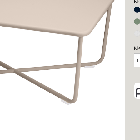
Me
Ab
Ka
Ba
M