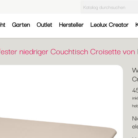
cht
Garten
Outlet
Hersteller
Leolux Creator
K
ester niedriger Couchtisch Croisette vo
W
C
4
ink
hab
Ni
el