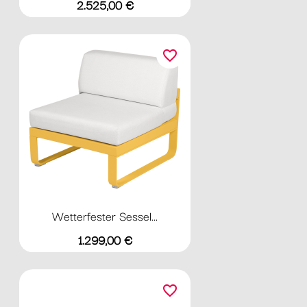
Preis
2.525,00 €
favorite_border
Wetterfester Sessel...
Preis
1.299,00 €
favorite_border