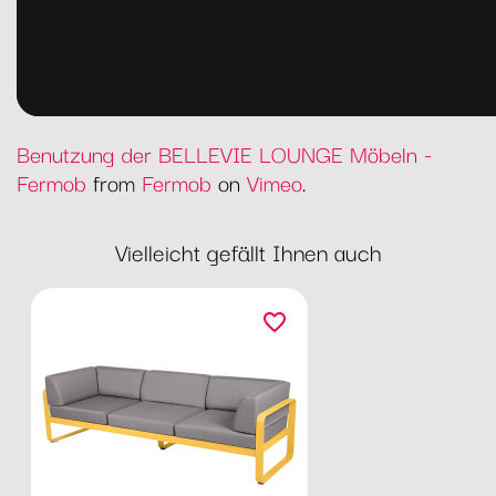
Benutzung der BELLEVIE LOUNGE Möbeln -
Fermob
from
Fermob
on
Vimeo
.
Vielleicht gefällt Ihnen auch
favorite_border