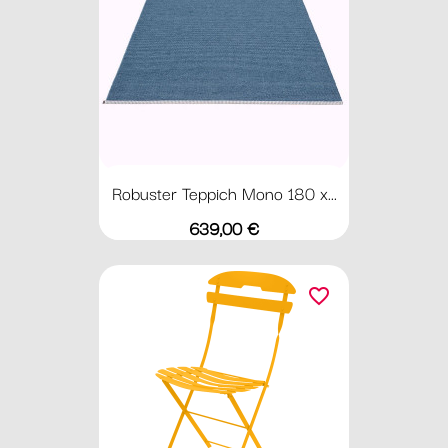
Robuster Teppich Mono 180 x...
Preis
639,00 €
favorite_border