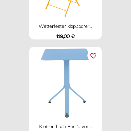
Wetterfester klappbarer...
Preis
119,00 €
favorite_border
Kleiner Tisch Rest'o von...