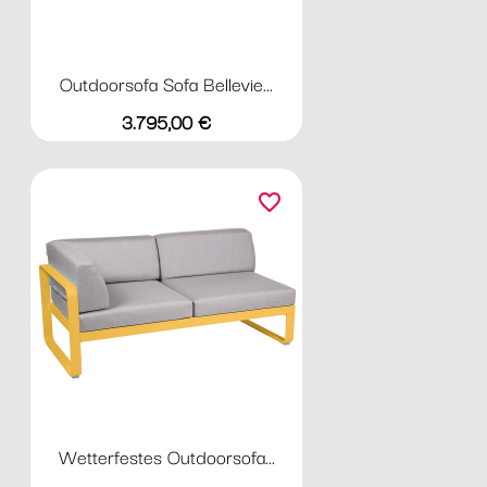
Outdoorsofa Sofa Bellevie...
Preis
3.795,00 €
favorite_border
Wetterfestes Outdoorsofa...