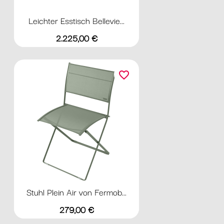
Leichter Esstisch Bellevie...
Preis
2.225,00 €
favorite_border
Stuhl Plein Air von Fermob...
Preis
279,00 €