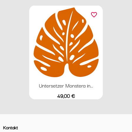
favorite_border
Untersetzer Monstera in...
Preis
49,00 €
Kontakt