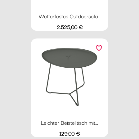
Wetterfestes Outdoorsofa...
Preis
2.525,00 €
favorite_border
Leichter Beistelltisch mit...
Preis
129,00 €