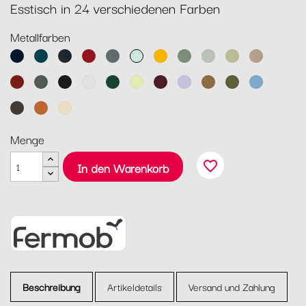
Esstisch in 24 verschiedenen Farben
Metallfarben
Abyssblau
Acapulcoblau
Anthrazit
Chili
Gewittergrau
Gletscherminze
Honig
Kaktus
Lehmgrau
Lindgrün
Muskat
Ocker
Rosmarin
Lakritz
Baumwollweiß
Zederngrün
Zitronensorbet
Schwarzkirsche
Marshmallo
Lebkuchen
Pesto
Maya
Blau
Tonka
Kandierte
Latte-
Orange
Beige
Menge
favorite_border
In den Warenkorb
Beschreibung
Artikeldetails
Versand und Zahlung