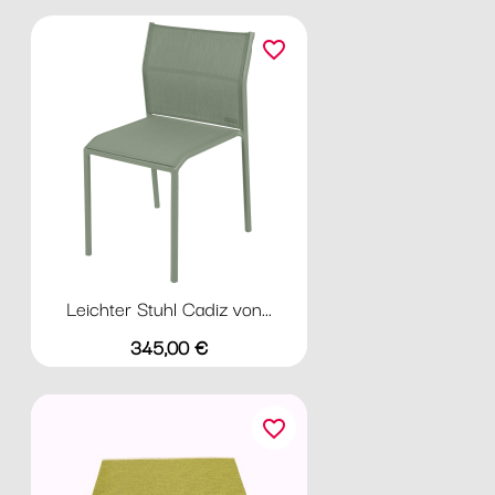
favorite_border
Leichter Stuhl Cadiz von...
Preis
345,00 €
favorite_border