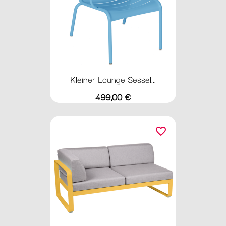
Kleiner Lounge Sessel...
Preis
499,00 €
favorite_border