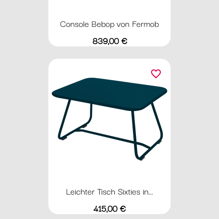
Console Bebop von Fermob
Preis
839,00 €
favorite_border
Leichter Tisch Sixties in...
Preis
415,00 €