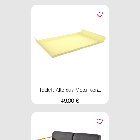
favorite_border
Tablett Alto aus Metall von...
Preis
49,00 €
favorite_border