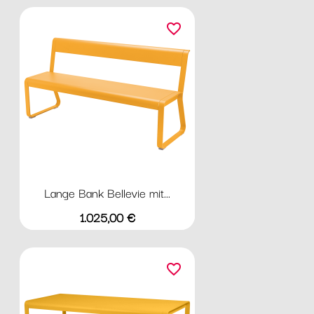
favorite_border
Lange Bank Bellevie mit...
Preis
1.025,00 €
favorite_border