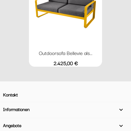
Outdoorsofa Bellevie als...
Preis
2.425,00 €
Kontakt
Informationen

Angebote
