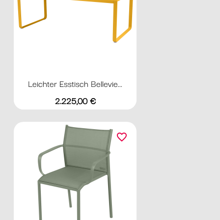
Leichter Esstisch Bellevie...
Preis
2.225,00 €
favorite_border