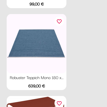
Preis
99,00 €
favorite_border
Robuster Teppich Mono 180 x...
Preis
639,00 €
favorite_border