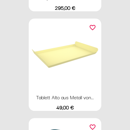
Preis
295,00 €
favorite_border
Tablett Alto aus Metall von...
Preis
49,00 €
favorite_border