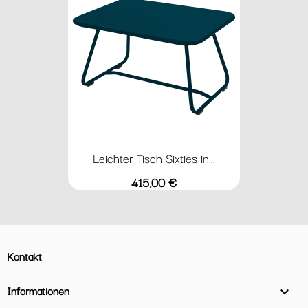
Leichter Tisch Sixties in...
Preis
415,00 €
Kontakt
Informationen
