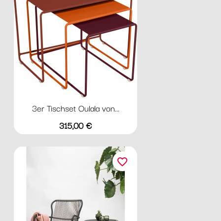
3er Tischset Oulala von...
Preis
315,00 €
favorite_border