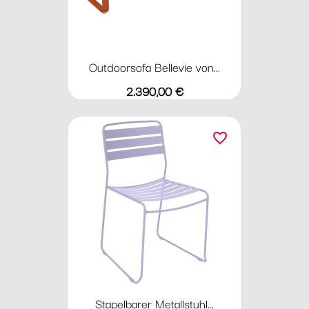
Outdoorsofa Bellevie von...
Preis
2.390,00 €
favorite_border
Stapelbarer Metallstuhl...