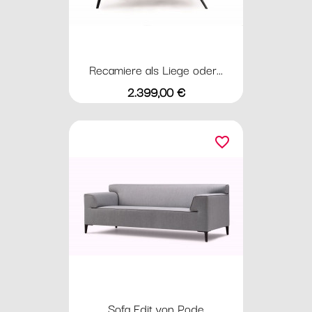
Recamiere als Liege oder...
Preis
2.399,00 €
favorite_border
Sofa Edit von Pode