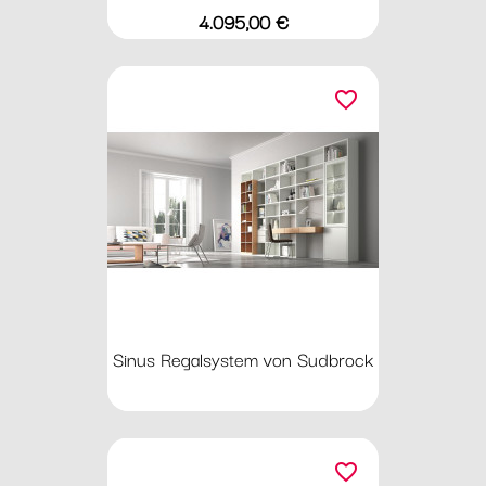
Preis
4.095,00 €
favorite_border
Sinus Regalsystem von Sudbrock
favorite_border