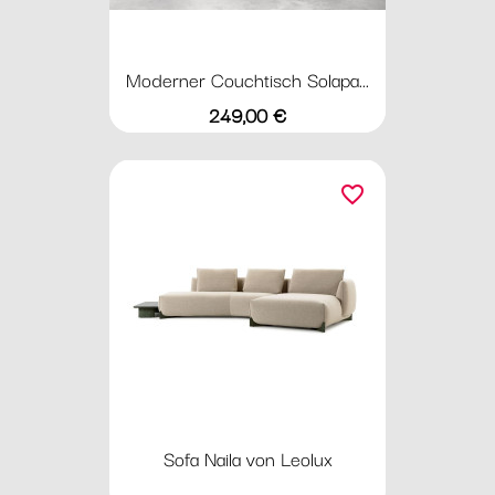
Moderner Couchtisch Solapa...
Preis
249,00 €
favorite_border
Sofa Naila von Leolux