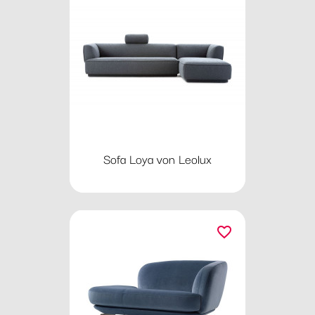
Sofa Loya von Leolux
favorite_border