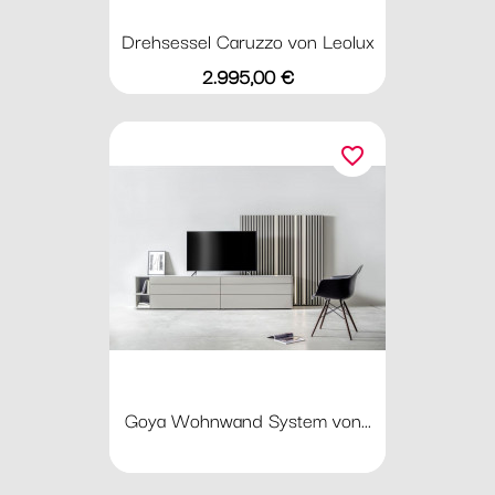
Drehsessel Caruzzo von Leolux
Preis
2.995,00 €
favorite_border
Goya Wohnwand System von...