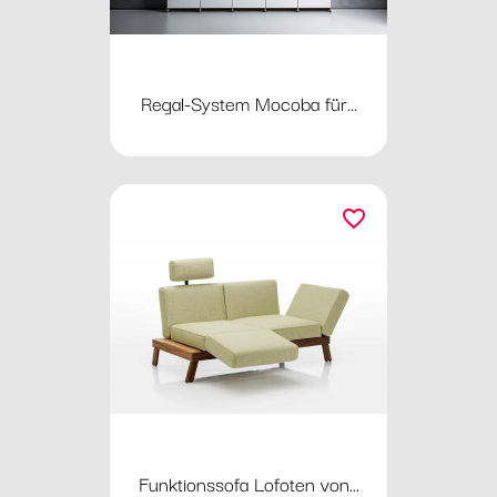
Regal-System Mocoba für...
favorite_border
Funktionssofa Lofoten von...