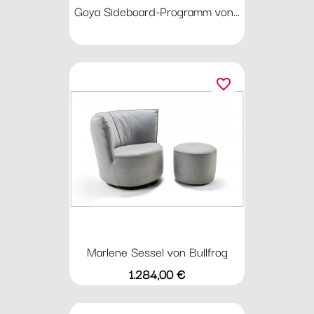
Goya Sideboard-Programm von...
favorite_border
Marlene Sessel von Bullfrog
Preis
1.284,00 €