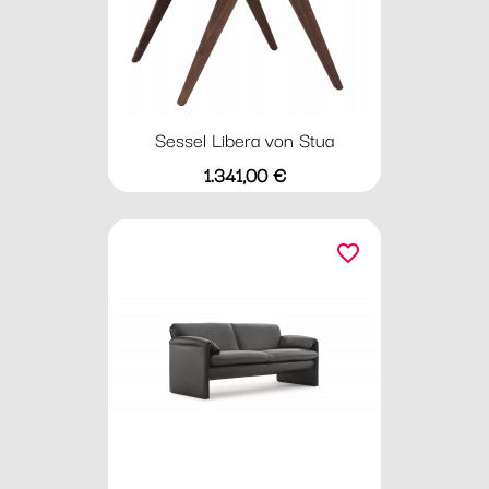
Sessel Libera von Stua
Preis
1.341,00 €
favorite_border