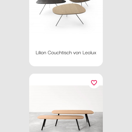
Lilion Couchtisch von Leolux
favorite_border