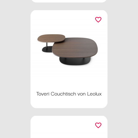
favorite_border
Toveri Couchtisch von Leolux
favorite_border