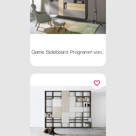
Game Sideboard Programm von...
favorite_border