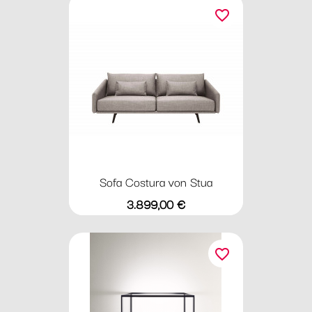
favorite_border
Sofa Costura von Stua
Preis
3.899,00 €
favorite_border