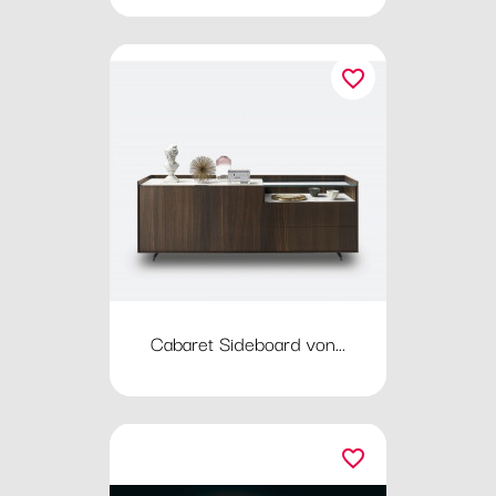
favorite_border
Cabaret Sideboard von...
favorite_border