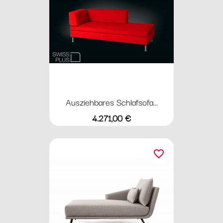
Ausziehbares Schlafsofa...
Preis
4.271,00 €
favorite_border