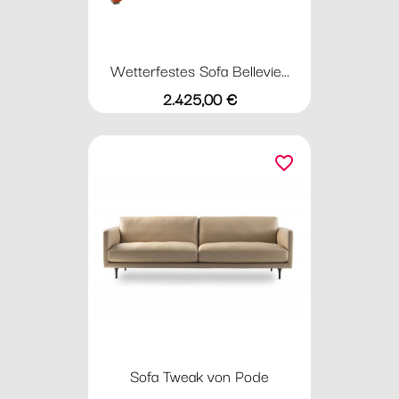
Wetterfestes Sofa Bellevie...
Preis
2.425,00 €
favorite_border
Sofa Tweak von Pode