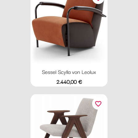
Sessel Scylla von Leolux
Preis
2.440,00 €
favorite_border