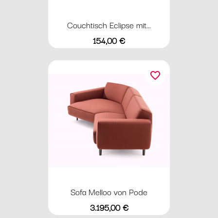
Couchtisch Eclipse mit...
Preis
154,00 €
favorite_border
Sofa Melloo von Pode
Preis
3.195,00 €