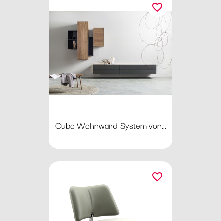
favorite_border
Cubo Wohnwand System von...
favorite_border