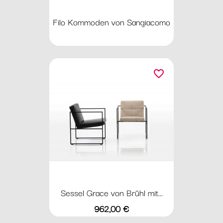
Filo Kommoden von Sangiacomo
favorite_border
Sessel Grace von Brühl mit...
Preis
962,00 €