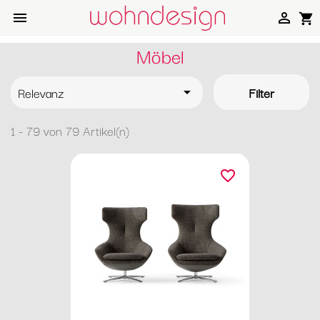


shopping_cart
Möbel
Relevanz
Filter

1 - 79 von 79 Artikel(n)
favorite_border