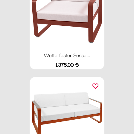
Wetterfester Sessel...
Preis
1.375,00 €
favorite_border