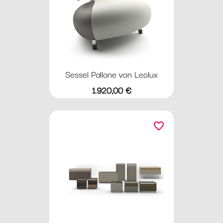
Sessel Pallone von Leolux
Preis
1.920,00 €
favorite_border