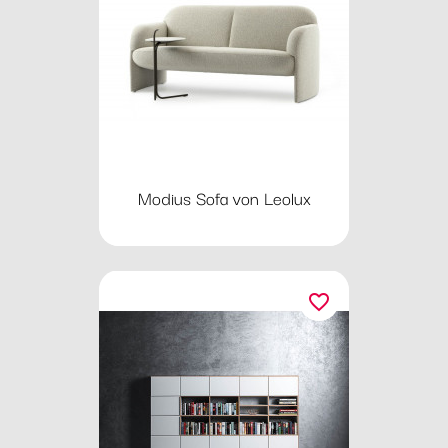
Modius Sofa von Leolux
favorite_border