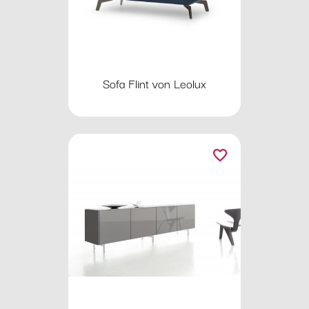
Sofa Flint von Leolux
favorite_border