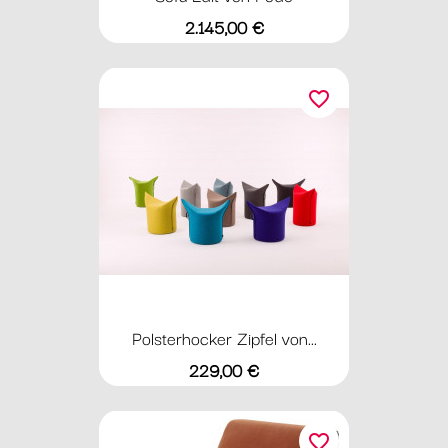
Preis
2.145,00 €
favorite_border
Polsterhocker Zipfel von...
Preis
229,00 €
favorite_border