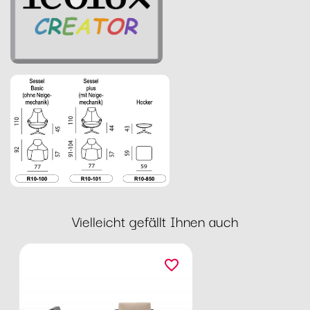
Vielleicht gefällt Ihnen auch
favorite_border