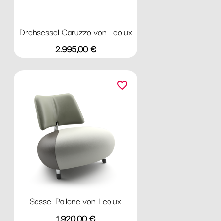
Drehsessel Caruzzo von Leolux
Preis
2.995,00 €
favorite_border
Sessel Pallone von Leolux
Preis
1.920,00 €