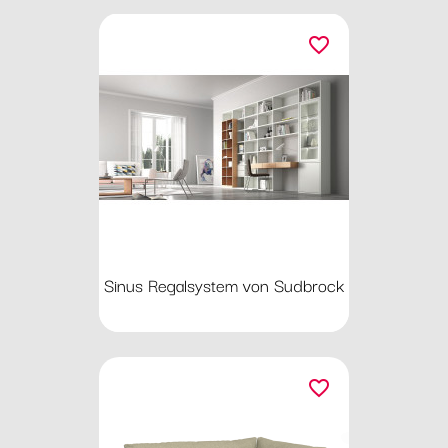
favorite_border
Sinus Regalsystem von Sudbrock
favorite_border