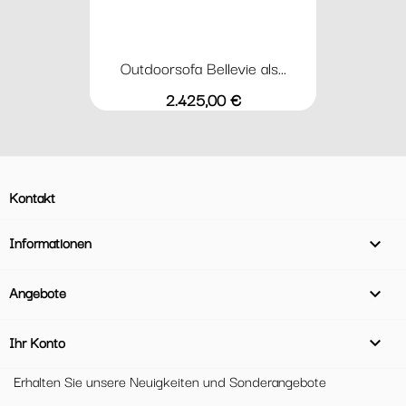
Outdoorsofa Bellevie als...
Preis
2.425,00 €
Kontakt
Informationen

Angebote

Ihr Konto

Erhalten Sie unsere Neuigkeiten und Sonderangebote