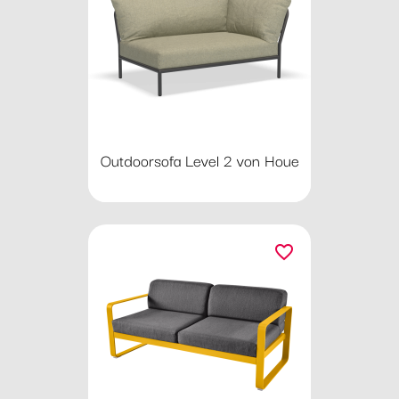
Outdoorsofa Level 2 von Houe
favorite_border