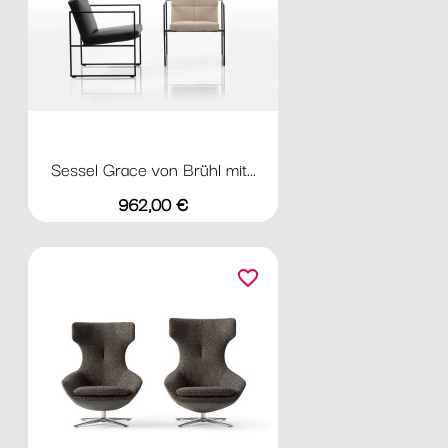
Sessel Grace von Brühl mit...
Preis
962,00 €
favorite_border