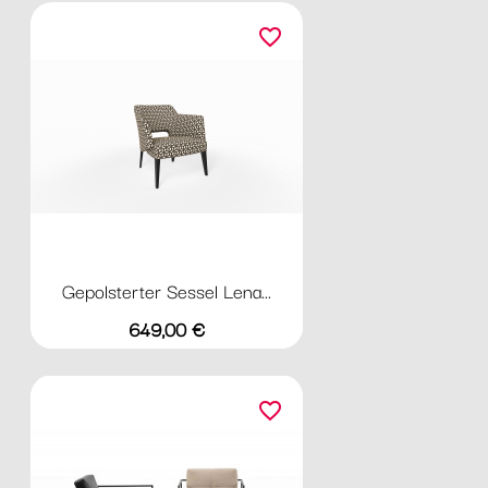
favorite_border
Gepolsterter Sessel Lena...
Preis
649,00 €
favorite_border