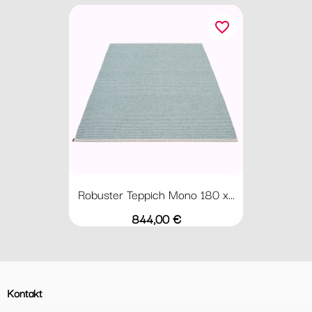
favorite_border
Robuster Teppich Mono 180 x...
Preis
844,00 €
Kontakt