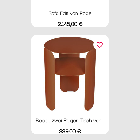
Sofa Edit von Pode
Preis
2.145,00 €
favorite_border
Bebop zwei Etagen Tisch von...
Preis
339,00 €