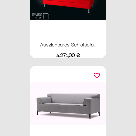
Ausziehbares Schlafsofa...
Preis
4.271,00 €
favorite_border