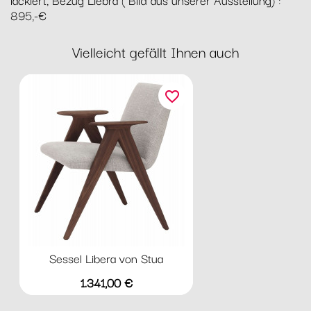
895,-€
Vielleicht gefällt Ihnen auch
favorite_border
Sessel Libera von Stua
Preis
1.341,00 €