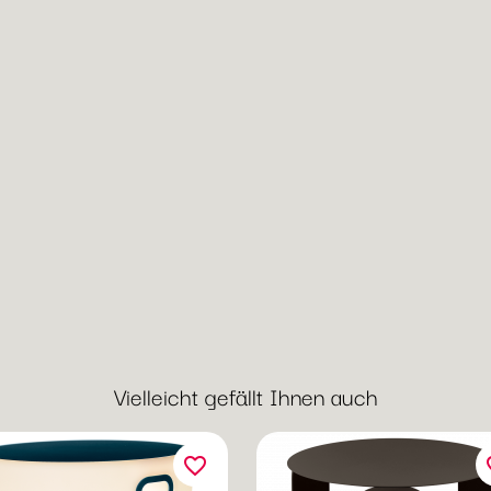
Vielleicht gefällt Ihnen auch
favorite_border
fav