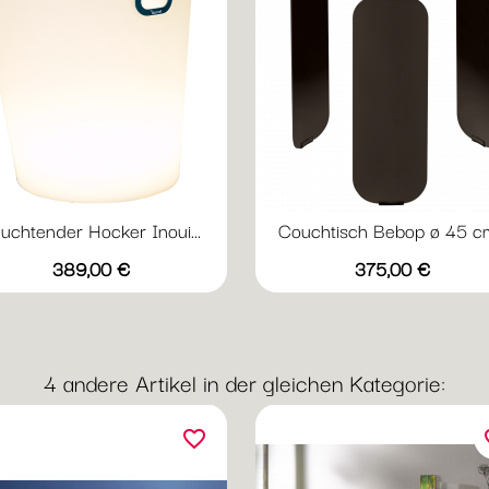
uchtender Hocker Inoui...
Couchtisch Bebop ø 45 cm
Vorschau
Vorschau


Preis
Preis
+
389,00 €
375,00 €
Acapulcoblau
Anthrazit
Kaktus
Ocker
Abyssblau
Acapulcoblau
Anthrazit
Chili
Gewi
4 andere Artikel in der gleichen Kategorie:
favorite_border
fav