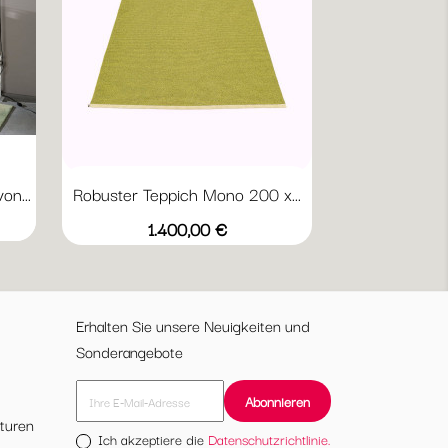
n...
Robuster Teppich Mono 200 x...
Vorschau

+1
Dark
Granit
Turquoise
Linen
Olive
Preis
1.400,00 €
Red
/
/
/
/
Haze
Vanilla
Lime
Blush
Erhalten Sie unsere Neuigkeiten und
Sonderangebote
turen
Ich akzeptiere die
Datenschutzrichtlinie.