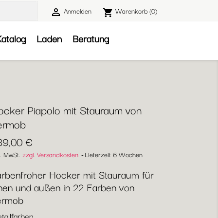
Anmelden
Warenkorb
(0)

shopping_cart

atalog
Laden
Beratung
b
ocker Piapolo mit Stauraum von
ermob
39,00 €
l. MwSt.
zzgl. Versandkosten
Lieferzeit 6 Wochen
rbenfroher Hocker mit Stauraum für
nen und außen in 22 Farben von
ermob
tallfarben