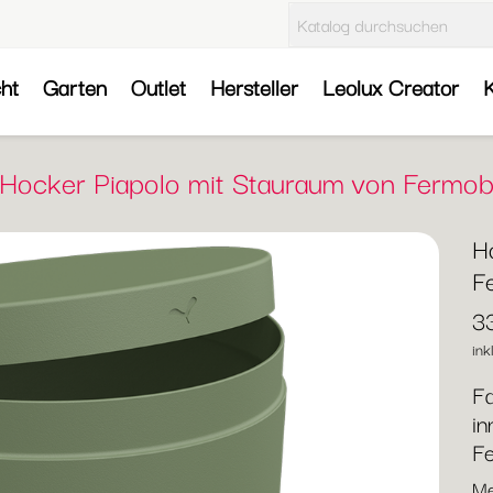
cht
Garten
Outlet
Hersteller
Leolux Creator
K
Hocker Piapolo mit Stauraum von Fermo
H
F
3
ink
Fa
in
F
Me