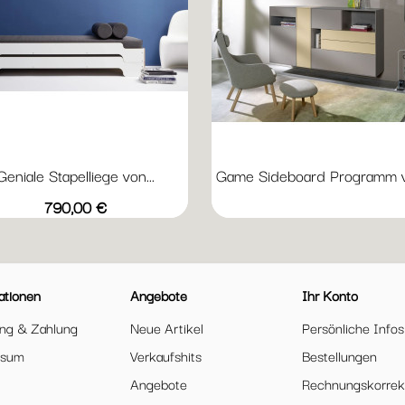
Geniale Stapelliege von...
Game Sideboard Programm vo
Preis
790,00 €
ationen
Angebote
Ihr Konto
ung & Zahlung
Neue Artikel
Persönliche Infos
ssum
Verkaufshits
Bestellungen
Angebote
Rechnungskorrek