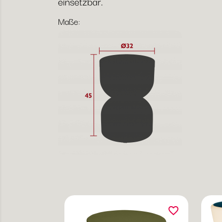
einsetzbar.
Maße:
favorite_border