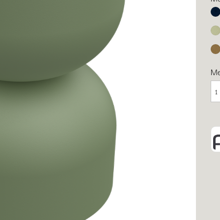
Ab
Li
Le
M