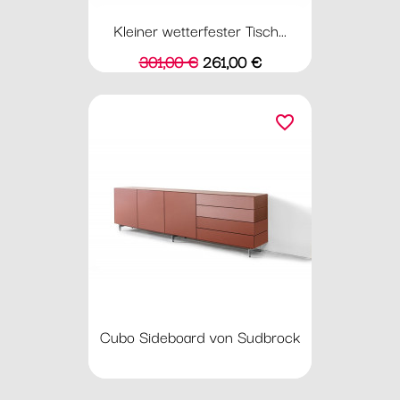
Kleiner wetterfester Tisch...
Verkaufspreis
Preis
301,00 €
261,00 €
favorite_border
Cubo Sideboard von Sudbrock