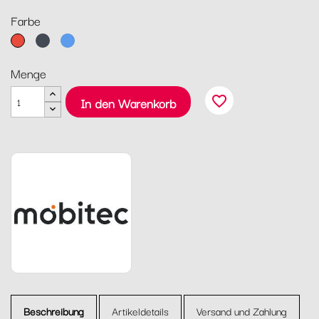
Farbe
Rot
Schwarz
Blau
Menge
favorite_border
In den Warenkorb
Beschreibung
Artikeldetails
Versand und Zahlung