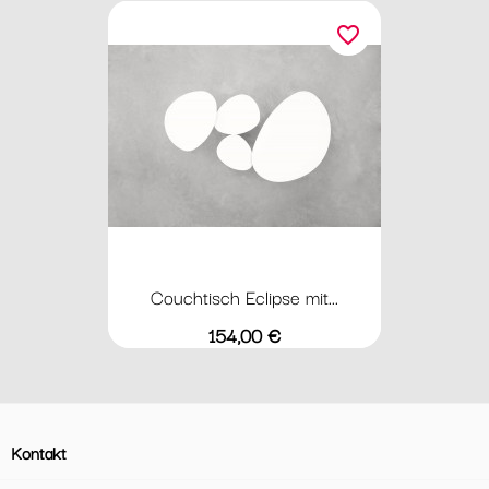
favorite_border
Couchtisch Eclipse mit...
Preis
154,00 €
Kontakt