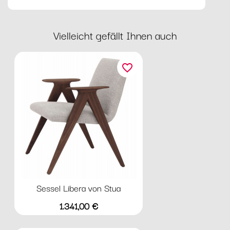
Vielleicht gefällt Ihnen auch
favorite_border
Sessel Libera von Stua
Preis
1.341,00 €