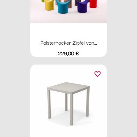
Polsterhocker Zipfel von...
Preis
229,00 €
favorite_border