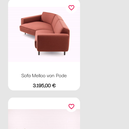
favorite_border
Sofa Melloo von Pode
Preis
3.195,00 €
favorite_border