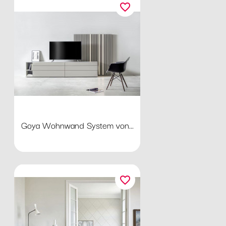
favorite_border
Goya Wohnwand System von...
favorite_border