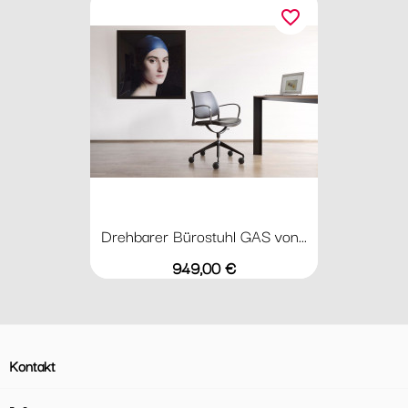
favorite_border
Drehbarer Bürostuhl GAS von...
Preis
949,00 €
Kontakt