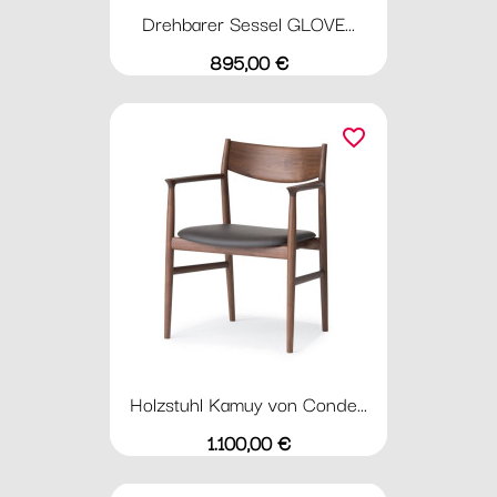
Drehbarer Sessel GLOVE...
Preis
895,00 €
favorite_border
Holzstuhl Kamuy von Conde...
Preis
1.100,00 €