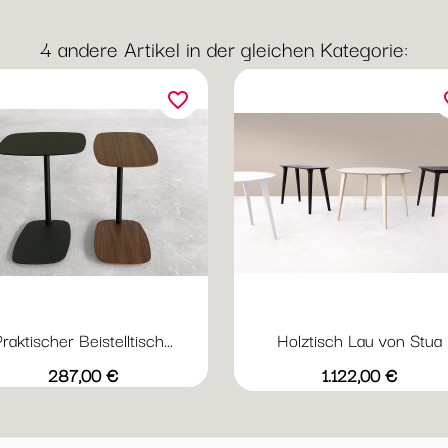
4 andere Artikel in der gleichen Kategorie:
favorite_border
fav
raktischer Beistelltisch...
Holztisch Lau von Stua
Vorschau

Esche
Esche
Esche
Esche
Es
Preis
Preis
287,00 €
1.122,00 €
natur
grau
weiß
eichef
wa
matt
gebeizt
lackiert
gebeizt
ge