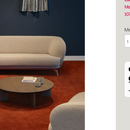
Ma
10
M