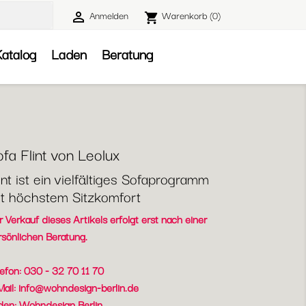
Anmelden
Warenkorb
(0)

shopping_cart

atalog
Laden
Beratung
fa Flint von Leolux
int ist ein vielfältiges Sofaprogramm
t höchstem Sitzkomfort
 Verkauf dieses Artikels erfolgt erst nach einer
rsönlichen Beratung.
lefon: 030 - 32 70 11 70
Mail:
info@wohndesign-berlin.de
den: Wohndesign Berlin