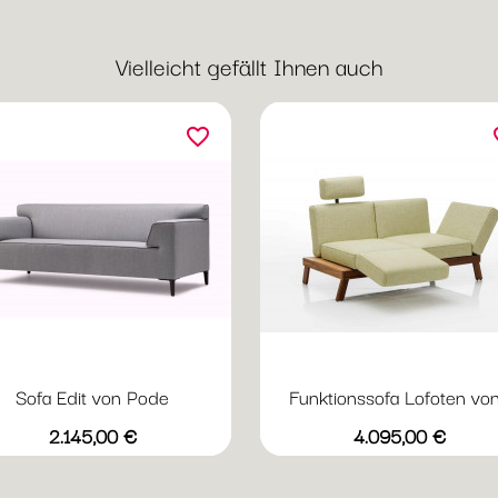
Vielleicht gefällt Ihnen auch
favorite_border
fav
Sofa Edit von Pode
Funktionssofa Lofoten von.
Preis
Preis
2.145,00 €
4.095,00 €