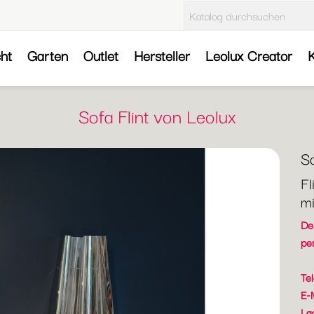
cht
Garten
Outlet
Hersteller
Leolux Creator
K
Sofa Flint von Leolux
So
Fl
mi
Der
pe
Te
E-
La