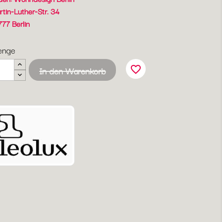
rtin-Luther-Str. 34
777 Berlin
enge
favorite_border
In den Warenkorb