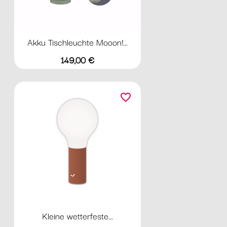
Akku Tischleuchte Mooon!...
Preis
149,00 €
favorite_border
Kleine wetterfeste...