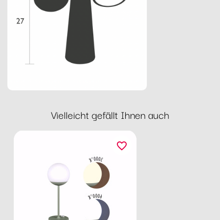
Vielleicht gefällt Ihnen auch
favorite_border