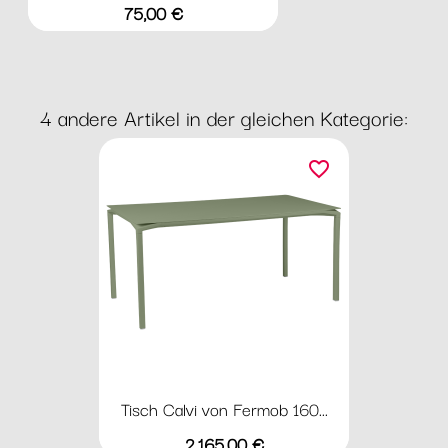
Preis
75,00 €
4 andere Artikel in der gleichen Kategorie:
favorite_border
Tisch Calvi von Fermob 160...
Preis
2.165,00 €