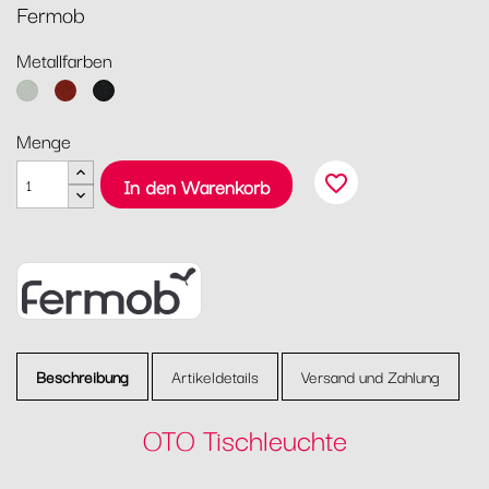
Fermob
Metallfarben
Lehmgrau
Ocker
Lakritz
Menge
favorite_border
In den Warenkorb
Beschreibung
Artikeldetails
Versand und Zahlung
OTO Tischleuchte