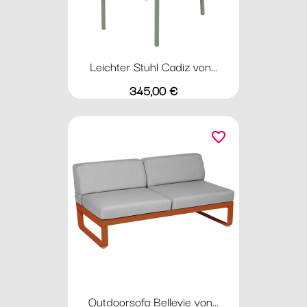
Leichter Stuhl Cadiz von...
Preis
345,00 €
favorite_border
Outdoorsofa Bellevie von...