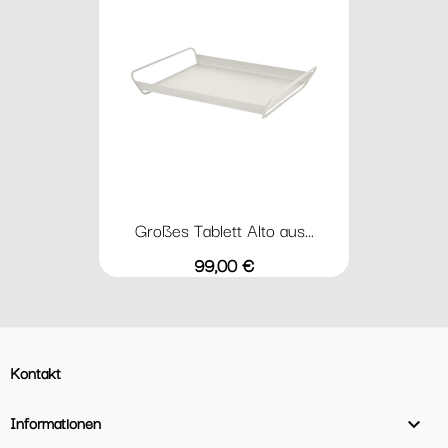
Großes Tablett Alto aus...
Preis
99,00 €
Kontakt
Informationen
