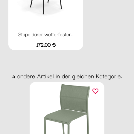
Stapeldarer wetterfester...
Preis
172,00 €
4 andere Artikel in der gleichen Kategorie:
favorite_border