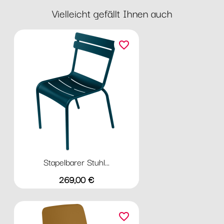
Vielleicht gefällt Ihnen auch
favorite_border
Stapelbarer Stuhl...
Preis
269,00 €
favorite_border