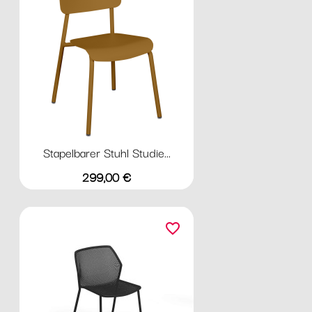
Stapelbarer Stuhl Studie...
Preis
299,00 €
favorite_border