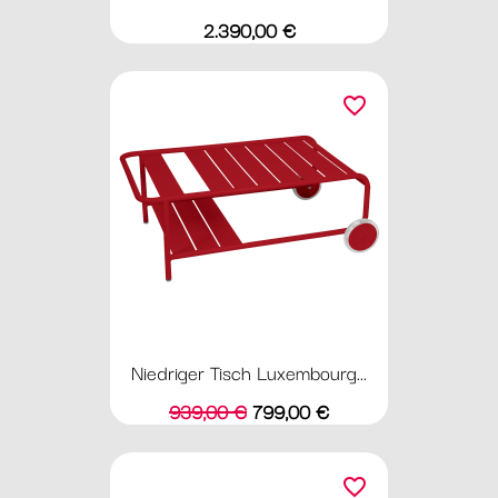
Preis
2.390,00 €
favorite_border
Niedriger Tisch Luxembourg...
Verkaufspreis
Preis
939,00 €
799,00 €
favorite_border