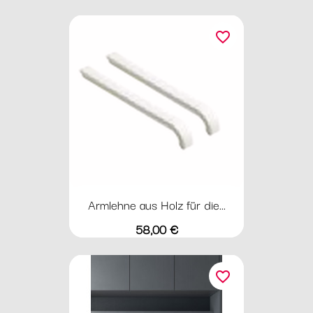
favorite_border
Armlehne aus Holz für die...
Preis
58,00 €
favorite_border