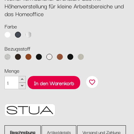
Höhenverstellung für kleine Arbeitsbereiche und
das Homeoffice
Farbe
Weiß
Schwarz
Chrom
Bezugsstoff
Divina
Kunstleder
Kunstleder
Kunstleder
Kunstleder
Leder
Leder
Steelcut
Melange
Braun
Cognac
Schwarz
Weiß
Cognac
Schwarz
Trio
Menge
120
213
favorite_border
In den Warenkorb
Beschreibung
Artikeldetails
Versand und Zahlung