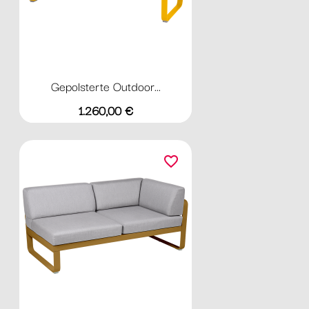
Gepolsterte Outdoor...
Preis
1.260,00 €
favorite_border