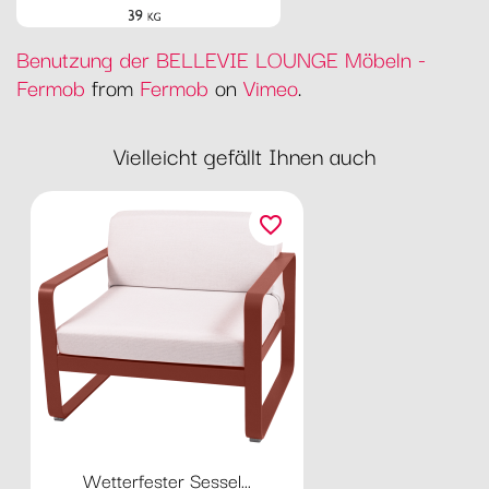
Benutzung der BELLEVIE LOUNGE Möbeln -
Fermob
from
Fermob
on
Vimeo
.
Vielleicht gefällt Ihnen auch
favorite_border
Wetterfester Sessel...