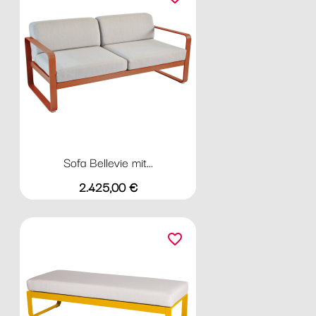
Sofa Bellevie mit...
Preis
2.425,00 €
favorite_border