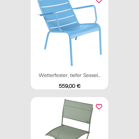
favorite_border
Wetterfester, tiefer Sessel...
Preis
559,00 €
favorite_border