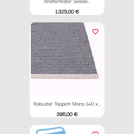
Wetterfester Sessel...
Preis
1.325,00 €
favorite_border
Robuster Teppich Mono 140 x...
Preis
395,00 €