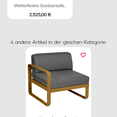
Wetterfestes Outdoorsofa...
Preis
2.525,00 €
4 andere Artikel in der gleichen Kategorie:
favorite_border