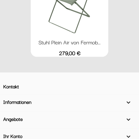
Stuhl Plein Air von Fermob...
Preis
279,00 €
Kontakt
Informationen

Angebote

Ihr Konto
