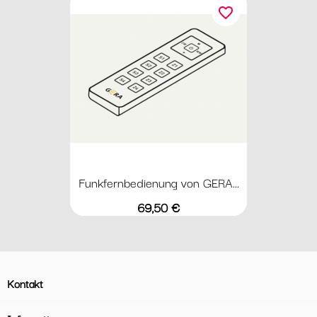
favorite_border
Funkfernbedienung von GERA...
Preis
69,50 €
Kontakt