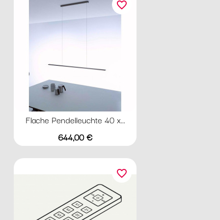
favorite_border
Flache Pendelleuchte 40 x...
Preis
644,00 €
favorite_border