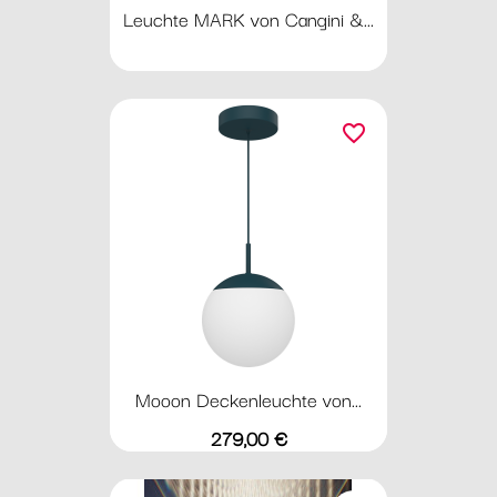
Leuchte MARK von Cangini &...
favorite_border
Mooon Deckenleuchte von...
Preis
279,00 €