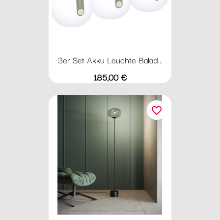
3er Set Akku Leuchte Balad...
Preis
185,00 €
favorite_border