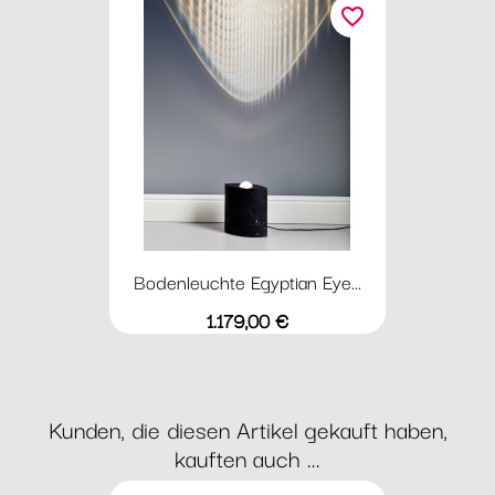
favorite_border
Bodenleuchte Egyptian Eye...
Preis
1.179,00 €
Kunden, die diesen Artikel gekauft haben,
kauften auch ...