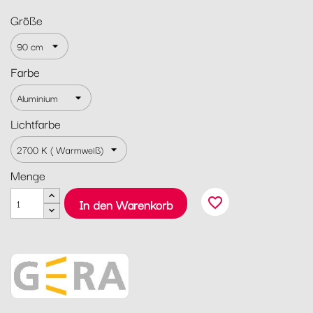
Größe
Farbe
Lichtfarbe
Menge
favorite_border
In den Warenkorb