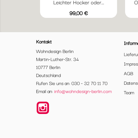
Leichter Hocker oder...
O
Vorschau

+20
Abyssblau
Acapulcoblau
Anthrazit
Chili
Gewittergrau
Preis
99,00 €
Kontakt
Inform
Wohndesign Berlin
Liefer
Martin-Luther-Str. 34
Impre
10777 Berlin
AGB
Deutschland
Datens
Rufen Sie uns an: 030 - 32 70 11 70
Email an:
info@wohndesign-berlin.com
Team
Instagram