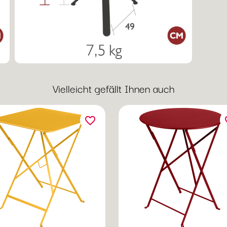
Vielleicht gefällt Ihnen auch
favorite_border
fav