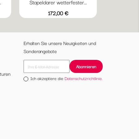
.
Stapeldarer wetterfester...
Vorschau

20
+2
ttergrau
22
23
24
37
41
Preis
172,00 €
Antikeisen
Weiß
Schwarz
Grau
Indisch
Grün
Braun
Erhalten Sie unsere Neuigkeiten und
Sonderangebote
turen
Ich akzeptiere die
Datenschutzrichtlinie.