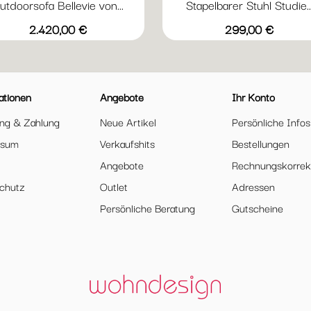
utdoorsofa Bellevie von...
Stapelbarer Stuhl Studie..
Vorschau
Vorschau


+23
+
Abyssblau
grauweiß
Flanellgrau
Acapulcoblau
Graphitgrau
Abyssblau
Acapulcoblau
Anthrazit
Chili
Gewi
Preis
Preis
2.420,00 €
299,00 €
ationen
Angebote
Ihr Konto
ung & Zahlung
Neue Artikel
Persönliche Infos
ssum
Verkaufshits
Bestellungen
Angebote
Rechnungskorrek
chutz
Outlet
Adressen
Persönliche Beratung
Gutscheine