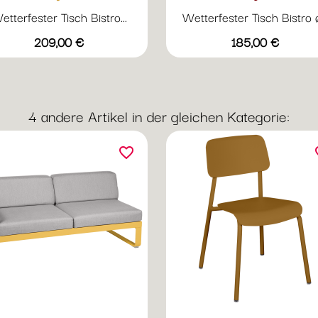
etterfester Tisch Bistro...
Wetterfester Tisch Bistro ø.
Vorschau
Vorschau


Preis
Preis
+17
+
209,00 €
185,00 €
Abyssblau
Acapulcoblau
Anthrazit
Chili
Gewittergrau
Abyssblau
Acapulcoblau
Anthrazit
Chili
Gewi
4 andere Artikel in der gleichen Kategorie:
favorite_border
fav