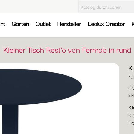
cht
Garten
Outlet
Hersteller
Leolux Creator
K
Kleiner Tisch Rest'o von Fermob in rund
Kl
r
4
ink
Kl
kl
F