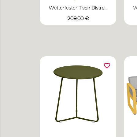
Wetterfester Tisch Bistro...
W
Vorschau

Preis
+19
209,00 €
Abyssblau
Acapulcoblau
Anthrazit
Chili
Gewittergrau
favorite_border