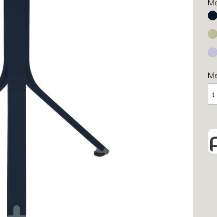
Me
Ab
Li
Ma
M