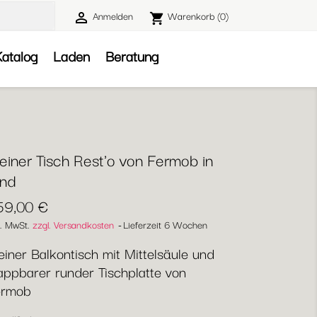
Anmelden
Warenkorb
(0)

shopping_cart

atalog
Laden
Beratung
einer Tisch Rest'o von Fermob in
und
59,00 €
l. MwSt.
zzgl. Versandkosten
Lieferzeit 6 Wochen
einer Balkontisch mit Mittelsäule und
appbarer runder Tischplatte von
ermob