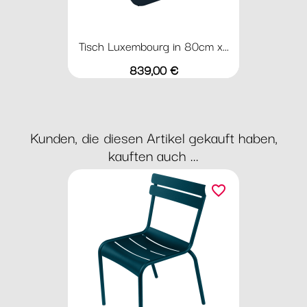
Tisch Luxembourg in 80cm x...
Preis
839,00 €
Kunden, die diesen Artikel gekauft haben,
kauften auch ...
favorite_border