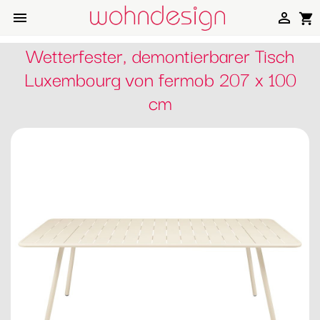


shopping_cart
Wetterfester, demontierbarer Tisch
Luxembourg von fermob 207 x 100
cm