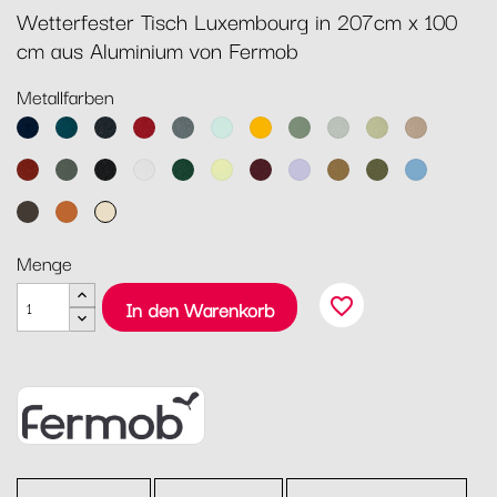
Wetterfester Tisch Luxembourg in 207cm x 100
cm aus Aluminium von Fermob
Metallfarben
Abyssblau
Acapulcoblau
Anthrazit
Chili
Gewittergrau
Gletscherminze
Honig
Kaktus
Lehmgrau
Lindgrün
Muskat
Ocker
Rosmarin
Lakritz
Baumwollweiß
Zederngrün
Zitronensorbet
Schwarzkirsche
Marshmallo
Lebkuchen
Pesto
Maya
Blau
Tonka
Kandierte
Latte-
Orange
Beige
Menge
favorite_border
In den Warenkorb