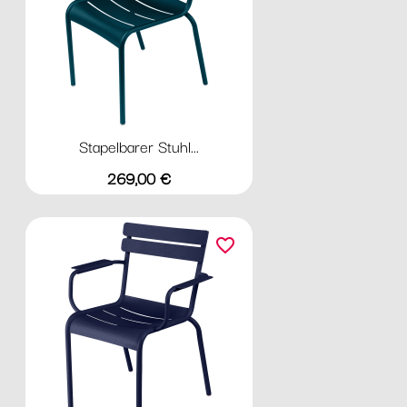
Stapelbarer Stuhl...
Preis
269,00 €
favorite_border