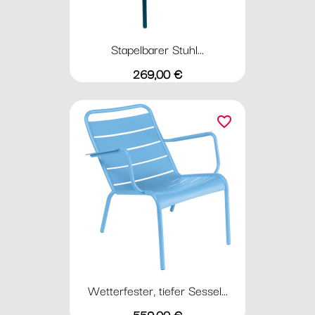
Stapelbarer Stuhl...
Preis
269,00 €
favorite_border
Wetterfester, tiefer Sessel...
Preis
559,00 €