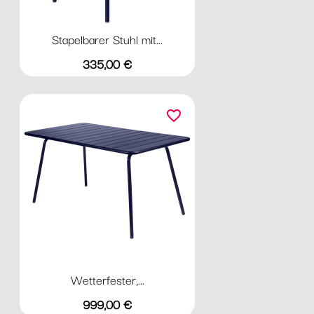
Stapelbarer Stuhl mit...
Preis
335,00 €
favorite_border
Wetterfester,...
Preis
999,00 €