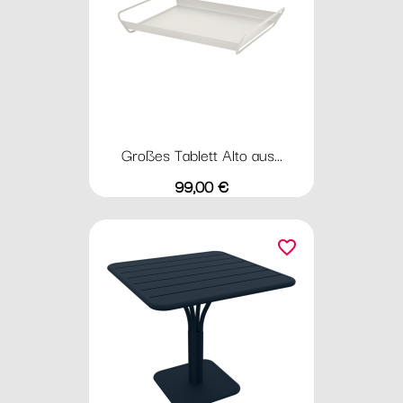
Großes Tablett Alto aus...
Preis
99,00 €
favorite_border