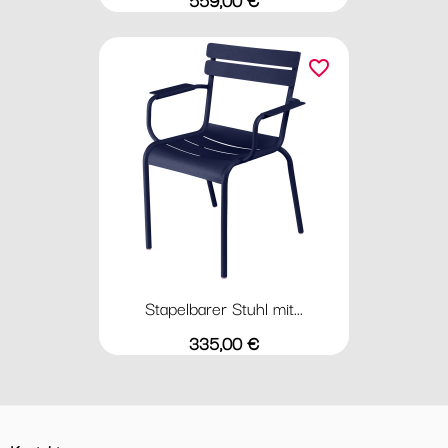
favorite_border
Stapelbarer Stuhl mit...
Preis
335,00 €